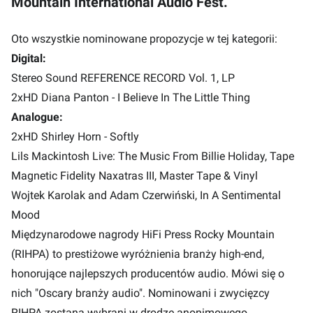
Mountain International Audio Fest.
Oto wszystkie nominowane propozycje w tej kategorii:
Digital:
Stereo Sound REFERENCE RECORD Vol. 1, LP
2xHD Diana Panton - I Believe In The Little Thing
Analogue:
2xHD Shirley Horn - Softly
Lils Mackintosh Live: The Music From Billie Holiday, Tape
Magnetic Fidelity Naxatras III, Master Tape & Vinyl
Wojtek Karolak and Adam Czerwiński, In A Sentimental
Mood
Międzynarodowe nagrody HiFi Press Rocky Mountain
(RIHPA) to prestiżowe wyróżnienia branży high-end,
honorujące najlepszych producentów audio. Mówi się o
nich "Oscary branży audio". Nominowani i zwycięzcy
RIHPA zostaną wybrani w drodze anonimowego