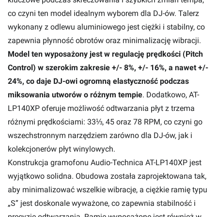
co czyni ten model idealnym wyborem dla DJ-ów. Talerz
wykonany z odlewu aluminiowego jest ciężki i stabilny, co
zapewnia płynność obrotów oraz minimalizację wibracji.
Model ten wyposażony jest w regulację prędkości (Pitch
Control) w szerokim zakresie +/- 8%, +/- 16%, a nawet +/-
24%, co daje DJ-owi ogromną elastyczność podczas
miksowania utworów o różnym tempie
. Dodatkowo, AT-
LP140XP oferuje możliwość odtwarzania płyt z trzema
różnymi prędkościami: 33⅓, 45 oraz 78 RPM, co czyni go
wszechstronnym narzędziem zarówno dla DJ-ów, jak i
kolekcjonerów płyt winylowych.
Konstrukcja gramofonu Audio-Technica AT-LP140XP jest
wyjątkowo solidna. Obudowa została zaprojektowana tak,
aby minimalizować wszelkie wibracje, a ciężkie ramię typu
„S” jest doskonale wyważone, co zapewnia stabilność i
precyzję odtwarzania. Ramię wyposażone jest również w