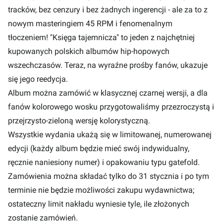
tracków, bez cenzury i bez żadnych ingerencji - ale za to z
nowym masteringiem 45 RPM i fenomenalnym
tłoczeniem! "Księga tajemnicza" to jeden z najchętniej
kupowanych polskich albumów hip-hopowych
wszechczasów. Teraz, na wyraźne prośby fanów, ukazuje
się jego reedycja.
Album można zamówić w klasycznej czarnej wersji, a dla
fanów kolorowego wosku przygotowaliśmy przezroczystą i
przejrzysto-zieloną wersję kolorystyczną.
Wszystkie wydania ukażą się w limitowanej, numerowanej
edycji (każdy album będzie mieć swój indywidualny,
ręcznie naniesiony numer) i opakowaniu typu gatefold.
Zamówienia można składać tylko do 31 stycznia i po tym
terminie nie będzie możliwości zakupu wydawnictwa;
ostateczny limit nakładu wyniesie tyle, ile złożonych
zostanie zamówień.