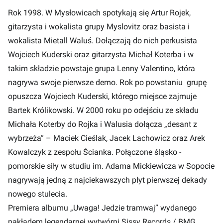
Rok 1998. W Mysłowicach spotykają się Artur Rojek,
gitarzysta i wokalista grupy Myslovitz oraz basista i
wokalista Mietall Waluś. Dołączają do nich perkusista
Wojciech Kuderski oraz gitarzysta Michał Koterba i w
takim składzie powstaje grupa Lenny Valentino, która
nagrywa swoje pierwsze demo. Rok po powstaniu grupę
opuszcza Wojciech Kuderski, którego miejsce zajmuje
Bartek Królikowski. W 2000 roku po odejściu ze składu
Michała Koterby do Rojka i Walusia dołącza „desant z
wybrzeża” – Maciek Cieślak, Jacek Lachowicz oraz Arek
Kowalczyk z zespołu Ścianka. Połączone śląsko -
pomorskie siły w studiu im. Adama Mickiewicza w Sopocie
nagrywają jedną z najciekawszych płyt pierwszej dekady
nowego stulecia.
Premiera albumu „Uwaga! Jedzie tramwaj” wydanego
nakładem legendarnej wytwórni Sissy Records / BMG