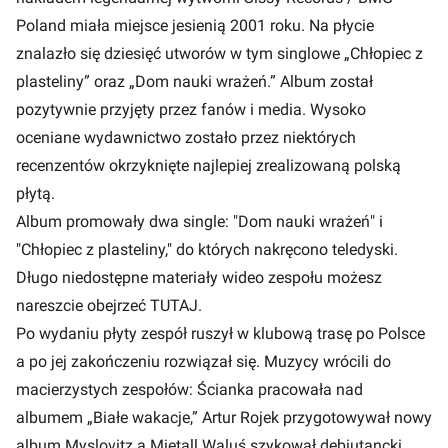
Poland miała miejsce jesienią 2001 roku. Na płycie
znalazło się dziesięć utworów w tym singlowe „Chłopiec z
plasteliny” oraz „Dom nauki wrażeń.” Album został
pozytywnie przyjęty przez fanów i media. Wysoko
oceniane wydawnictwo zostało przez niektórych
recenzentów okrzyknięte najlepiej zrealizowaną polską
płytą.
Album promowały dwa single: "Dom nauki wrażeń" i
"Chłopiec z plasteliny," do których nakręcono teledyski.
Długo niedostępne materiały wideo zespołu możesz
nareszcie obejrzeć
TUTAJ.
Po wydaniu płyty zespół ruszył w klubową trasę po Polsce
a po jej zakończeniu rozwiązał się. Muzycy wrócili do
macierzystych zespołów: Ścianka pracowała nad
albumem „Białe wakacje,” Artur Rojek przygotowywał nowy
album Myslovitz a Mietall Waluś szykował debiutancki