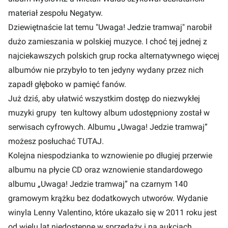
materiał zespołu Negatyw.
Dziewiętnaście lat temu "Uwaga! Jedzie tramwaj" narobił
dużo zamieszania w polskiej muzyce. I choć tej jednej z
najciekawszych polskich grup rocka alternatywnego więcej
albumów nie przybyło to ten jedyny wydany przez nich
zapadł głęboko w pamięć fanów.
Już dziś, aby ułatwić wszystkim dostęp do niezwykłej
muzyki grupy ten kultowy album udostępniony został w
serwisach cyfrowych. Albumu „Uwaga! Jedzie tramwaj”
możesz posłuchać
TUTAJ.
Kolejna niespodzianka to wznowienie po długiej przerwie
albumu na płycie CD oraz wznowienie standardowego
albumu „Uwaga! Jedzie tramwaj” na czarnym 140
gramowym krążku bez dodatkowych utworów. Wydanie
winyla Lenny Valentino, które ukazało się w 2011 roku jest
od wielu lat niedostępne w sprzedaży i na aukcjach