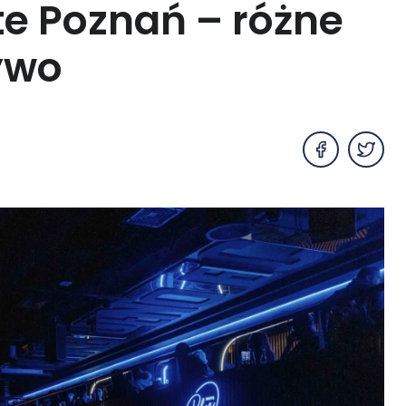
te Poznań – różne
ywo