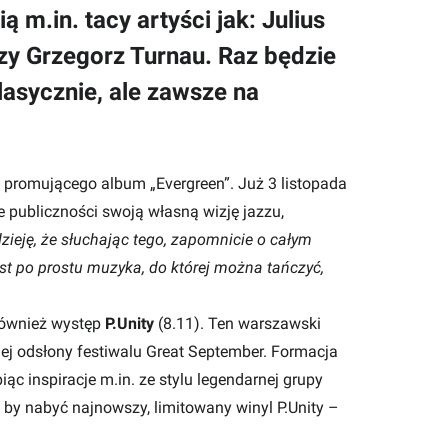
 m.in. tacy artyści jak: Julius
czy Grzegorz Turnau. Raz będzie
lasycznie, ale zawsze na
, promującego album „Evergreen”. Już 3 listopada
e publiczności swoją własną wizję jazzu,
ieję, że słuchając tego, zapomnicie o całym
est po prostu muzyka, do której można tańczyć,
również występ
P.Unity
(8.11). Ten warszawski
ej odsłony festiwalu Great September. Formacja
iąc inspiracje m.in. ze stylu legendarnej grupy
, by nabyć najnowszy, limitowany winyl P.Unity –