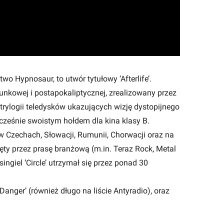
o Hypnosaur, to utwór tytułowy ‘Afterlife’.
unkowej i postapokaliptycznej, zrealizowany przez
trylogii teledysków ukazujących wizję dystopijnego
cześnie swoistym hołdem dla kina klasy B.
 w Czechach, Słowacji, Rumunii, Chorwacji oraz na
ty przez prasę branżową (m.in. Teraz Rock, Metal
ngiel ‘Circle’ utrzymał się przez ponad 30
Danger’ (również długo na liście Antyradio), oraz