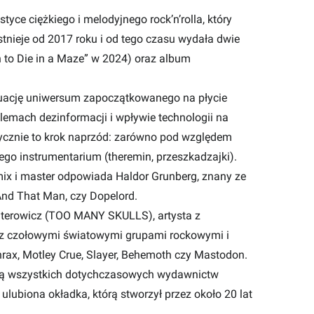
yce ciężkiego i melodyjnego rock’n’rolla, który
stnieje od 2017 roku i od tego czasu wydała dwie
n to Die in a Maze” w 2024) oraz album
nuację uniwersum zapoczątkowanego na płycie
emach dezinformacji i wpływie technologii na
uzycznie to krok naprzód: zarówno pod względem
ego instrumentarium (theremin, przeszkadzajki).
mix i master odpowiada Haldor Grunberg, znany ze
And That Man, czy Dopelord.
hterowicz (TOO MANY SKULLS), artysta z
y z czołowymi światowymi grupami rockowymi i
hrax, Motley Crue, Slayer, Behemoth czy Mastodon.
lną wszystkich dotychczasowych wydawnictw
 ulubiona okładka, którą stworzył przez około 20 lat