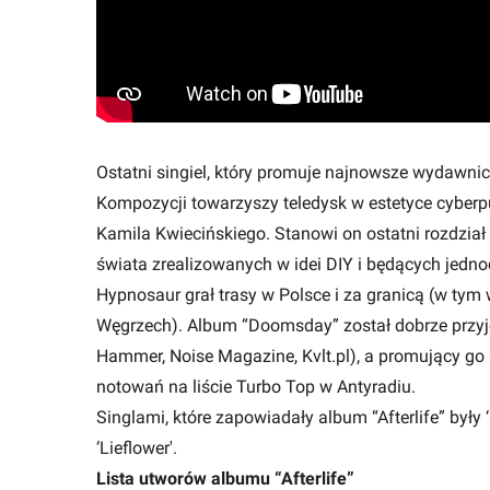
Ostatni singiel, który promuje najnowsze wydawnictw
Kompozycji towarzyszy teledysk w estetyce cyberp
Kamila Kwiecińskiego. Stanowi on ostatni rozdział 
świata zrealizowanych w idei DIY i będących jedno
Hypnosaur grał trasy w Polsce i za granicą (w tym
Węgrzech). Album “Doomsday” został dobrze przyję
Hammer, Noise Magazine, Kvlt.pl), a promujący go si
notowań na liście Turbo Top w Antyradiu.
Singlami, które zapowiadały album “Afterlife” były ‘
‘Lieflower'.
Lista utworów albumu “Afterlife”