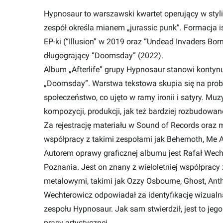
Hypnosaur to warszawski kwartet operujący w stylist
zespół określa mianem „jurassic punk”. Formacja i
EP-ki (“Illusion” w 2019 oraz “Undead Invaders Bor
długogrający “Doomsday” (2022).
Album „Afterlife” grupy Hypnosaur stanowi konty
„Doomsday”. Warstwa tekstowa skupia się na probl
społeczeństwo, co ujęto w ramy ironii i satyry. M
kompozycji, produkcji, jak też bardziej rozbudowan
Za rejestrację materiału w Sound of Records oraz 
współpracy z takimi zespołami jak Behemoth, Me 
Autorem oprawy graficznej albumu jest Rafał Wec
Poznania. Jest on znany z wieloletniej współprac
metalowymi, takimi jak Ozzy Osbourne, Ghost, Ant
Wechterowicz odpowiadał za identyfikację wizua
zespołu Hypnosaur. Jak sam stwierdził, jest to jego
pracy artystycznej.