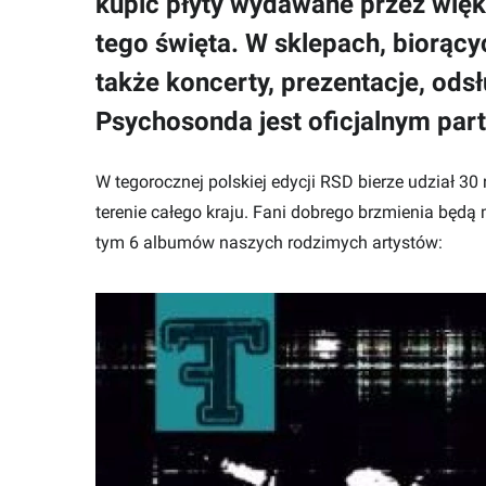
kupić płyty wydawane przez więks
tego święta. W sklepach, biorący
także koncerty, prezentacje, odsłu
Psychosonda jest oficjalnym par
W tegorocznej polskiej edycji RSD bierze udział 3
terenie całego kraju. Fani dobrego brzmienia będą
tym 6 albumów naszych rodzimych artystów: