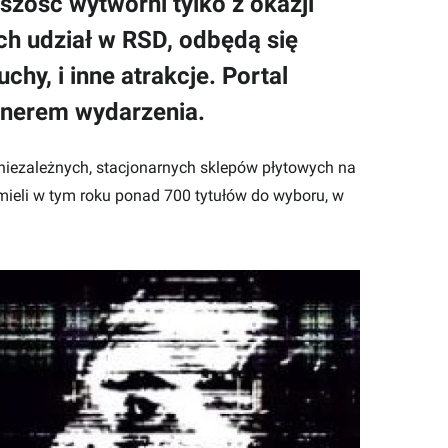
zość wytwórni tylko z okazji
ch udział w RSD, odbędą się
chy, i inne atrakcje. Portal
tnerem wydarzenia.
0 niezależnych, stacjonarnych sklepów płytowych na
 mieli w tym roku ponad 700 tytułów do wyboru, w