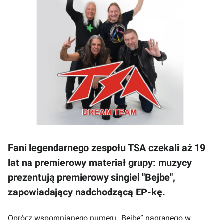
Fani legendarnego zespołu TSA czekali aż 19
lat na premierowy materiał grupy: muzycy
prezentują premierowy singiel "Bejbe",
zapowiadający nadchodzącą EP-kę.
Oprócz wspomnianego numeru „Bejbe” nagranego w