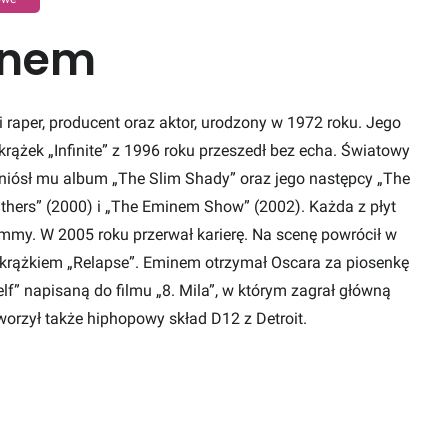
inem
raper, producent oraz aktor, urodzony w 1972 roku. Jego
krążek „Infinite” z 1996 roku przeszedł bez echa. Światowy
yniósł mu album „The Slim Shady” oraz jego następcy „The
thers” (2000) i „The Eminem Show” (2002). Każda z płyt
mmy. W 2005 roku przerwał karierę. Na scenę powrócił w
 krążkiem „Relapse”. Eminem otrzymał Oscara za piosenkę
lf” napisaną do filmu „8. Mila”, w którym zagrał główną
worzył także hiphopowy skład D12 z Detroit.