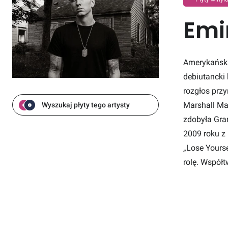
Em
Amerykański 
debiutancki 
rozgłos prz
Marshall Ma
Wyszukaj płyty tego artysty
zdobyła Gra
2009 roku z
„Lose Yourse
rolę. Współt