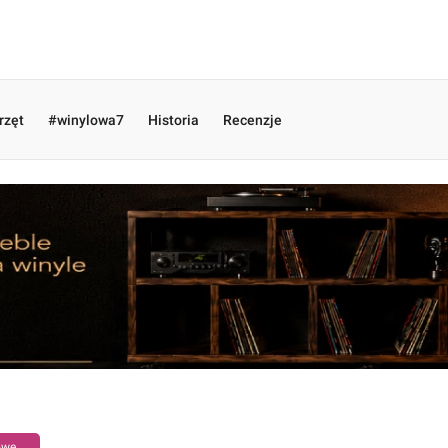
rzęt
#winylowa7
Historia
Recenzje
owe