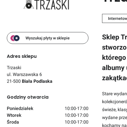
Interneto
Sklep T
Wyszukaj płyty w sklepie
stworzo
Adres sklepu
któreg
albumy 
Trzaski
ul. Warszawska 6
zakątka
21-500
Biała Podlaska
Stare wydan
Godziny otwarcia
kolekcjoneró
Poniedziałek
10:00-17:00
świeże, klas
Wtorek
10:00-17:00
wydane przed
Środa
10:00-17:00
kochamy naj