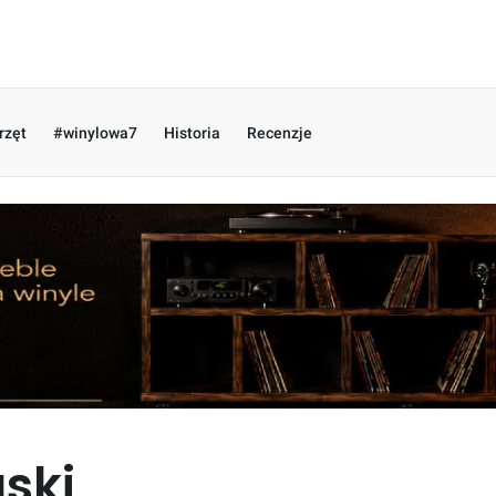
rzęt
#winylowa7
Historia
Recenzje
aski