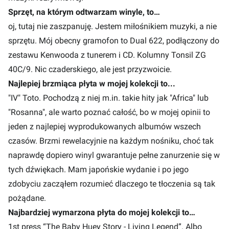
Sprzęt, na którym odtwarzam winyle, to…
oj, tutaj nie zaszpanuję. Jestem miłośnikiem muzyki, a nie
sprzętu. Mój obecny gramofon to Dual 622, podłączony do
zestawu Kenwooda z tunerem i CD. Kolumny Tonsil ZG
40C/9. Nic czaderskiego, ale jest przyzwoicie.
Najlepiej brzmiąca płyta w mojej kolekcji to...
"IV" Toto. Pochodzą z niej m.in. takie hity jak "Africa" lub
"Rosanna", ale warto poznać całość, bo w mojej opinii to
jeden z najlepiej wyprodukowanych albumów wszech
czasów. Brzmi rewelacyjnie na każdym nośniku, choć tak
naprawdę dopiero winyl gwarantuje pełne zanurzenie się w
tych dźwiękach. Mam japońskie wydanie i po jego
zdobyciu zacząłem rozumieć dlaczego te tłoczenia są tak
pożądane.
Najbardziej wymarzona płyta do mojej kolekcji to…
1st press “The Baby Huey Story - Living Legend”. Albo