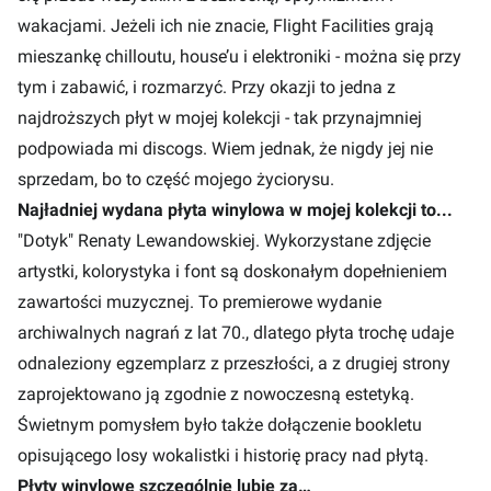
wakacjami. Jeżeli ich nie znacie, Flight Facilities grają
mieszankę chilloutu, house’u i elektroniki - można się przy
tym i zabawić, i rozmarzyć. Przy okazji to jedna z
najdroższych płyt w mojej kolekcji - tak przynajmniej
podpowiada mi discogs. Wiem jednak, że nigdy jej nie
sprzedam, bo to część mojego życiorysu.
Najładniej wydana płyta winylowa w mojej kolekcji to...
"Dotyk" Renaty Lewandowskiej. Wykorzystane zdjęcie
artystki, kolorystyka i font są doskonałym dopełnieniem
zawartości muzycznej. To premierowe wydanie
archiwalnych nagrań z lat 70., dlatego płyta trochę udaje
odnaleziony egzemplarz z przeszłości, a z drugiej strony
zaprojektowano ją zgodnie z nowoczesną estetyką.
Świetnym pomysłem było także dołączenie bookletu
opisującego losy wokalistki i historię pracy nad płytą.
Płyty winylowe szczególnie lubię za…