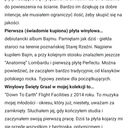
do powieszenia na ścianie. Bardzo im dziękuję za dobre
intencje, ale musiałem ograniczyć ilość, żeby skupić się na
jakości.
Pierwsza (świadomie kupiona) płyta winylowa…
debiutancki album Bajmu. Pamiętam jak dziś - giełda
staroci na terenie poznańskiej Starej Rzeźni. Najpierw
kupiłem Bajm, a przy kolejnym stoisku znalazłem jeszcze
“Anatomię” Lombardu i pierwszą płytę Perfectu. Można
powiedzieć, że zacząłem bardzo tradycyjnie, od klasyków
polskiego rocka. Typowy zestaw dla początkujących.
Winylowy Święty Graal w mojej kolekcji to…
“Down To Earth” Flight Facilities z 2014 roku. To muzyka
mojej młodości - okresu, który już, niestety, uważam za
zamknięty. Słuchałem jej, gdy kończyłem studia i
zaczynałem swoją pierwszą pracę. Dziś ta płyta kojarzy mi
się przede wszystkim z beztroską, optymizmem i