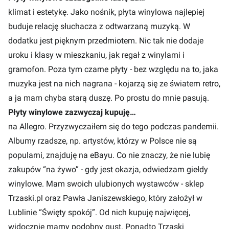
klimat i estetykę. Jako nośnik, płyta winylowa najlepiej
buduje relację słuchacza z odtwarzaną muzyką. W
dodatku jest pięknym przedmiotem. Nic tak nie dodaje
uroku i klasy w mieszkaniu, jak regał z winylami i
gramofon. Poza tym czarne płyty - bez względu na to, jaka
muzyka jest na nich nagrana - kojarzą się ze światem retro,
a ja mam chyba starą duszę. Po prostu do mnie pasują.
Płyty winylowe zazwyczaj kupuję…
na Allegro. Przyzwyczaiłem się do tego podczas pandemii.
Albumy rzadsze, np. artystów, którzy w Polsce nie są
popularni, znajduję na eBayu. Co nie znaczy, że nie lubię
zakupów “na żywo” - gdy jest okazja, odwiedzam giełdy
winylowe. Mam swoich ulubionych wystawców - sklep
Trzaski.pl oraz Pawła Janiszewskiego, który założył w
Lublinie “Święty spokój”. Od nich kupuję najwięcej,
widocznie mamy podobny gust. Ponadto Trzaski