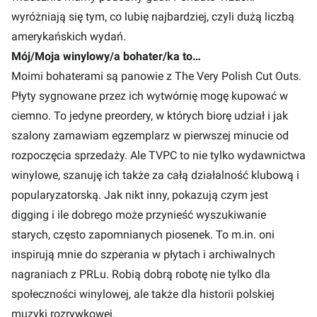
wyróżniają się tym, co lubię najbardziej, czyli dużą liczbą
amerykańskich wydań.
Mój/Moja winylowy/a bohater/ka to…
Moimi bohaterami są panowie z The Very Polish Cut Outs.
Płyty sygnowane przez ich wytwórnię mogę kupować w
ciemno. To jedyne preordery, w których biorę udział i jak
szalony zamawiam egzemplarz w pierwszej minucie od
rozpoczęcia sprzedaży. Ale TVPC to nie tylko wydawnictwa
winylowe, szanuję ich także za całą działalność klubową i
popularyzatorską. Jak nikt inny, pokazują czym jest
digging i ile dobrego może przynieść wyszukiwanie
starych, często zapomnianych piosenek. To m.in. oni
inspirują mnie do szperania w płytach i archiwalnych
nagraniach z PRLu. Robią dobrą robotę nie tylko dla
społeczności winylowej, ale także dla historii polskiej
muzyki rozrywkowej.