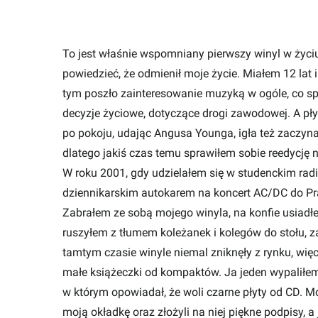
To jest właśnie wspomniany pierwszy winyl w życiu
powiedzieć, że odmienił moje życie. Miałem 12 la
tym poszło zainteresowanie muzyką w ogóle, co spra
decyzje życiowe, dotyczące drogi zawodowej. A pł
po pokoju, udając Angusa Younga, igła też zaczyna
dlatego jakiś czas temu sprawiłem sobie reedycję
W roku 2001, gdy udzielałem się w studenckim rad
dziennikarskim autokarem na koncert AC/DC do Pra
Zabrałem ze sobą mojego winyla, na konfie usiadłe
ruszyłem z tłumem koleżanek i kolegów do stołu, z
tamtym czasie winyle niemal zniknęły z rynku, wi
małe książeczki od kompaktów. Ja jeden wypaliłe
w którym opowiadał, że woli czarne płyty od CD. 
moją okładkę oraz złożyli na niej piękne podpisy,