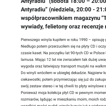
Antyradiu” (sobota 18:00 – 20:00
Antyradiu” (niedziela, 20:00 - 21:
współpracownikiem magazynu "Te
wywiady, felietony oraz recenzje 
Pierwszego winyla kupiłem w roku 1990 – opisuję 
Niedługo potem przerzuciłem się na płyty CD i o
czasie kaset. Na początku lat 90-tych CD w Polsce
lamusa. Mając 12 lat nie zwracałem tak dużej uwagi
wygoda oraz łatwiejszy transport muzyki na walkm
Do winyli wróciłem w ubiegłej dekadzie. Najpierw k
ciekawostki, potem przymierzając się już do zak
swój zestaw stereo i w tej chwili to płyty winyl
Ponieważ moja kolekcja płyt CD w pewnym momenc
rozmiarów, lądując w mieszkaniu moim, moich rodzic
wszelkiej maści pudeł, winyle kupuję już z większ