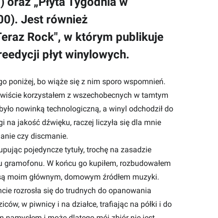
) oraz „Płyta Tygodnia w
00). Jest również
raz Rock", w którym publikuje
reedycji płyt winylowych.
go poniżej, bo wiąże się z nim sporo wspomnień.
czywiście korzystałem z wszechobecnych w tamtym
 było nowinką technologiczną, a winyl odchodził do
 na jakość dźwięku, raczej liczyła się dla mnie
anie czy discmanie.
upując pojedyncze tytuły, trochę na zasadzie
upu gramofonu. W końcu go kupiłem, rozbudowałem
owe są moim głównym, domowym źródłem muzyki.
ie rozrosła się do trudnych do opanowania
ów, w piwnicy i na działce, trafiając na półki i do
ym namysłem i może dlatego mój zbiór nie jest