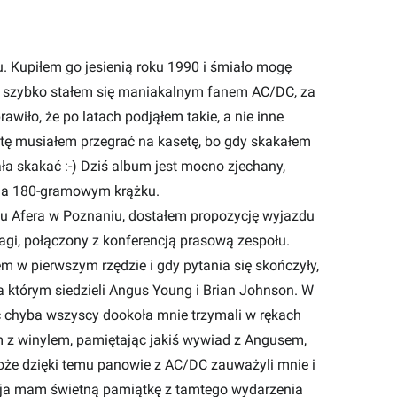
. Kupiłem go jesienią roku 1990 i śmiało mogę
t i szybko stałem się maniakalnym fanem AC/DC, za
wiło, że po latach podjąłem takie, a nie inne
ytę musiałem przegrać na kasetę, bo gdy skakałem
ła skakać :-) Dziś album jest mocno zjechany,
 na 180-gramowym krążku.
iu Afera w Poznaniu, dostałem propozycję wyjazdu
gi, połączony z konferencją prasową zespołu.
m w pierwszym rzędzie i gdy pytania się skończyły,
a którym siedzieli Angus Young i Brian Johnson. W
ęc chyba wszyscy dookoła mnie trzymali w rękach
m z winylem, pamiętając jakiś wywiad z Angusem,
Może dzięki temu panowie z AC/DC zauważyli mnie i
 a ja mam świetną pamiątkę z tamtego wydarzenia