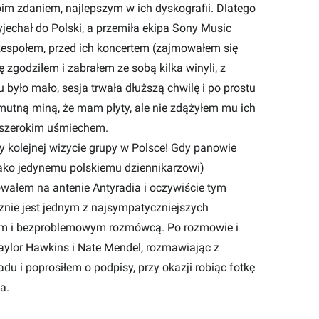
moim zdaniem, najlepszym w ich dyskografii. Dlatego
yjechał do Polski, a przemiła ekipa Sony Music
zespołem, przed ich koncertem (zajmowałem się
 zgodziłem i zabrałem ze sobą kilka winyli, z
 było mało, sesja trwała dłuższą chwilę i po prostu
mutną miną, że mam płyty, ale nie zdążyłem mu ich
m szerokim uśmiechem.
zy kolejnej wizycie grupy w Polsce! Gdy panowie
(jako jedynemu polskiemu dziennikarzowi)
wałem na antenie Antyradia i oczywiście tym
znie jest jednym z najsympatyczniejszych
ym i bezproblemowym rozmówcą. Po rozmowie i
Taylor Hawkins i Nate Mendel, rozmawiając z
u i poprosiłem o podpisy, przy okazji robiąc fotkę
a.