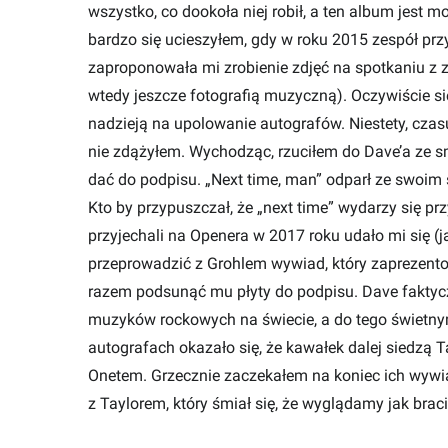
wszystko, co dookoła niej robił, a ten album jest 
bardzo się ucieszyłem, gdy w roku 2015 zespół prz
zaproponowała mi zrobienie zdjęć na spotkaniu z 
wtedy jeszcze fotografią muzyczną). Oczywiście się
nadzieją na upolowanie autografów. Niestety, czasu
nie zdążyłem. Wychodząc, rzuciłem do Dave’a ze s
dać do podpisu. „Next time, man” odparł ze swoi
Kto by przypuszczał, że „next time” wydarzy się pr
przyjechali na Openera w 2017 roku udało mi się 
przeprowadzić z Grohlem wywiad, który zaprezento
razem podsunąć mu płyty do podpisu. Dave faktyc
muzyków rockowych na świecie, a do tego świetn
autografach okazało się, że kawałek dalej siedzą 
Onetem. Grzecznie zaczekałem na koniec ich wywiad
z Taylorem, który śmiał się, że wyglądamy jak braci