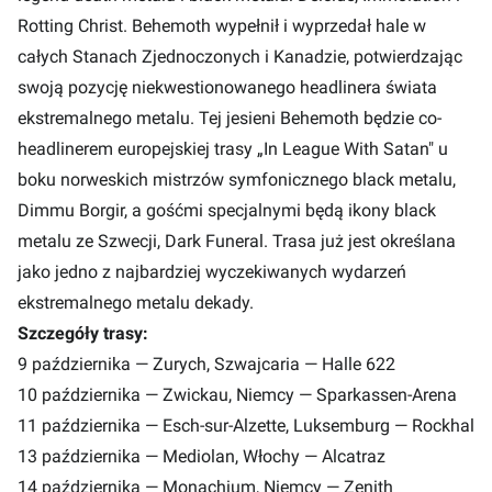
Rotting Christ. Behemoth wypełnił i wyprzedał hale w
całych Stanach Zjednoczonych i Kanadzie, potwierdzając
swoją pozycję niekwestionowanego headlinera świata
ekstremalnego metalu. Tej jesieni Behemoth będzie co-
headlinerem europejskiej trasy „In League With Satan" u
boku norweskich mistrzów symfonicznego black metalu,
Dimmu Borgir, a gośćmi specjalnymi będą ikony black
metalu ze Szwecji, Dark Funeral. Trasa już jest określana
jako jedno z najbardziej wyczekiwanych wydarzeń
ekstremalnego metalu dekady.
Szczegóły trasy:
9 października — Zurych, Szwajcaria — Halle 622
10 października — Zwickau, Niemcy — Sparkassen-Arena
11 października — Esch-sur-Alzette, Luksemburg — Rockhal
13 października — Mediolan, Włochy — Alcatraz
14 października — Monachium, Niemcy — Zenith