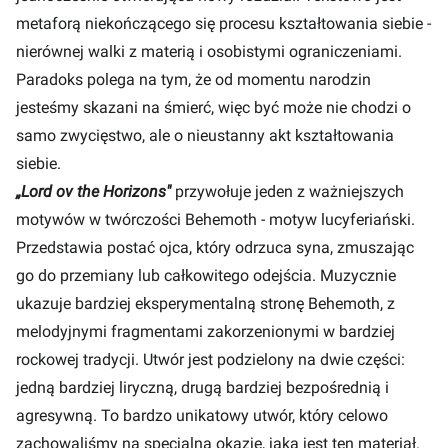
metaforą niekończącego się procesu kształtowania siebie -
nierównej walki z materią i osobistymi ograniczeniami.
Paradoks polega na tym, że od momentu narodzin
jesteśmy skazani na śmierć, więc być może nie chodzi o
samo zwycięstwo, ale o nieustanny akt kształtowania
siebie.
„Lord ov the Horizons"
przywołuje jeden z ważniejszych
motywów w twórczości Behemoth - motyw lucyferiański.
Przedstawia postać ojca, który odrzuca syna, zmuszając
go do przemiany lub całkowitego odejścia. Muzycznie
ukazuje bardziej eksperymentalną stronę Behemoth, z
melodyjnymi fragmentami zakorzenionymi w bardziej
rockowej tradycji. Utwór jest podzielony na dwie części:
jedną bardziej liryczną, drugą bardziej bezpośrednią i
agresywną. To bardzo unikatowy utwór, który celowo
zachowaliśmy na specjalną okazję, jaką jest ten materiał.