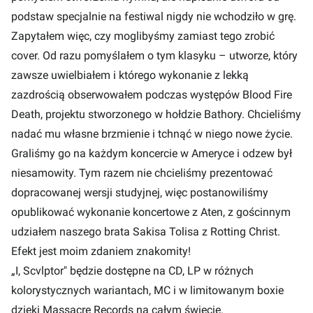
podstaw specjalnie na festiwal nigdy nie wchodziło w grę.
Zapytałem więc, czy moglibyśmy zamiast tego zrobić
cover. Od razu pomyślałem o tym klasyku – utworze, który
zawsze uwielbiałem i którego wykonanie z lekką
zazdrością obserwowałem podczas występów Blood Fire
Death, projektu stworzonego w hołdzie Bathory. Chcieliśmy
nadać mu własne brzmienie i tchnąć w niego nowe życie.
Graliśmy go na każdym koncercie w Ameryce i odzew był
niesamowity. Tym razem nie chcieliśmy prezentować
dopracowanej wersji studyjnej, więc postanowiliśmy
opublikować wykonanie koncertowe z Aten, z gościnnym
udziałem naszego brata Sakisa Tolisa z Rotting Christ.
Efekt jest moim zdaniem znakomity!
„I, Scvlptor" będzie dostępne na CD, LP w różnych
kolorystycznych wariantach, MC i w limitowanym boxie
dzięki Massacre Records na całym świecie.