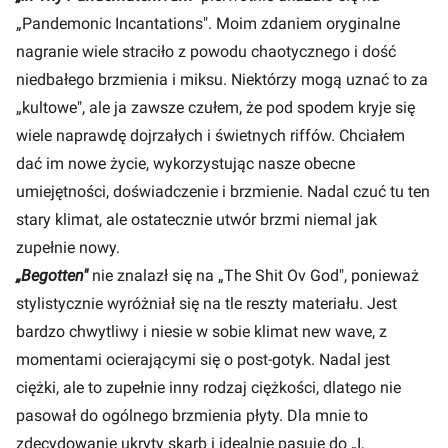
„Pandemonic Incantations". Moim zdaniem oryginalne
nagranie wiele straciło z powodu chaotycznego i dość
niedbałego brzmienia i miksu. Niektórzy mogą uznać to za
„kultowe", ale ja zawsze czułem, że pod spodem kryje się
wiele naprawdę dojrzałych i świetnych riffów. Chciałem
dać im nowe życie, wykorzystując nasze obecne
umiejętności, doświadczenie i brzmienie. Nadal czuć tu ten
stary klimat, ale ostatecznie utwór brzmi niemal jak
zupełnie nowy.
„Begotten"
nie znalazł się na „The Shit Ov God", ponieważ
stylistycznie wyróżniał się na tle reszty materiału. Jest
bardzo chwytliwy i niesie w sobie klimat new wave, z
momentami ocierającymi się o post-gotyk. Nadal jest
ciężki, ale to zupełnie inny rodzaj ciężkości, dlatego nie
pasował do ogólnego brzmienia płyty. Dla mnie to
zdecydowanie ukryty skarb i idealnie pasuje do „I,