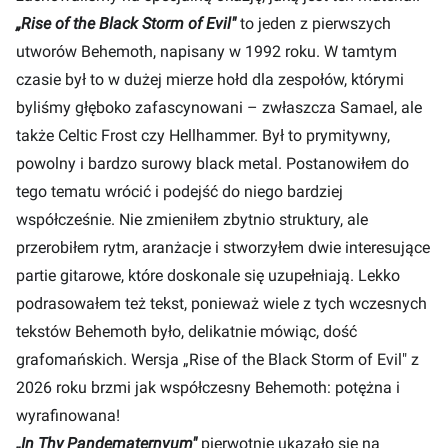
„Rise of the Black Storm of Evil"
to jeden z pierwszych
utworów Behemoth, napisany w 1992 roku. W tamtym
czasie był to w dużej mierze hołd dla zespołów, którymi
byliśmy głęboko zafascynowani – zwłaszcza Samael, ale
także Celtic Frost czy Hellhammer. Był to prymitywny,
powolny i bardzo surowy black metal. Postanowiłem do
tego tematu wrócić i podejść do niego bardziej
współcześnie. Nie zmieniłem zbytnio struktury, ale
przerobiłem rytm, aranżacje i stworzyłem dwie interesujące
partie gitarowe, które doskonale się uzupełniają. Lekko
podrasowałem też tekst, ponieważ wiele z tych wczesnych
tekstów Behemoth było, delikatnie mówiąc, dość
grafomańskich. Wersja „Rise of the Black Storm of Evil" z
2026 roku brzmi jak współczesny Behemoth: potężna i
wyrafinowana!
„In Thy Pandematernvum"
pierwotnie ukazało się na