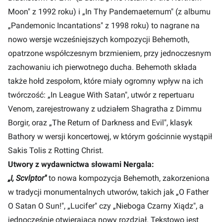
Moon" z 1992 roku) i „In Thy Pandemaeternum" (z albumu
„Pandemonic Incantations" z 1998 roku) to nagrane na
nowo wersje wcześniejszych kompozycji Behemoth,
opatrzone współczesnym brzmieniem, przy jednoczesnym
zachowaniu ich pierwotnego ducha. Behemoth składa
także hołd zespołom, które miały ogromny wpływ na ich
twórczość: „In League With Satan", utwór z repertuaru
Venom, zarejestrowany z udziałem Shagratha z Dimmu
Borgir, oraz „The Return of Darkness and Evil", klasyk
Bathory w wersji koncertowej, w którym gościnnie wystąpił
Sakis Tolis z Rotting Christ.
Utwory z wydawnictwa słowami Nergala:
„I, Scvlptor"
to nowa kompozycja Behemoth, zakorzeniona
w tradycji monumentalnych utworów, takich jak „O Father
O Satan O Sun!", „Lucifer" czy „Nieboga Czarny Xiądz", a
jednocześnie otwierająca nowy rozdział. Tekstowo jest