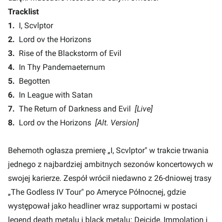
Tracklist
1.
I, Scvlptor
2.
Lord ov the Horizons
3.
Rise of the Blackstorm of Evil
4.
In Thy Pandemaeternum
5.
Begotten
6.
In League with Satan
7.
The Return of Darkness and Evil
[Live]
8.
Lord ov the Horizons
[Alt. Version]
Behemoth ogłasza premierę „I, Scvlptor" w trakcie trwania
jednego z najbardziej ambitnych sezonów koncertowych w
swojej karierze. Zespół wrócił niedawno z 26-dniowej trasy
„The Godless IV Tour" po Ameryce Północnej, gdzie
występował jako headliner wraz supportami w postaci
legend death metalu i black metalu: Deicide, Immolation i