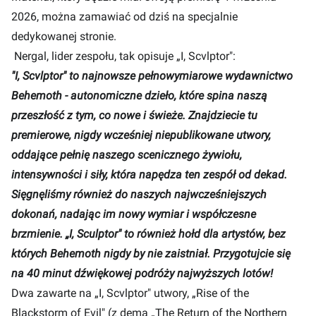
2026, można zamawiać od dziś na specjalnie
dedykowanej stronie
.
Nergal, lider zespołu, tak opisuje „I, Scvlptor":
"I, Scvlptor" to najnowsze pełnowymiarowe wydawnictwo
Behemoth - autonomiczne dzieło, które spina naszą
przeszłość z tym, co nowe i świeże. Znajdziecie tu
premierowe, nigdy wcześniej niepublikowane utwory,
oddające pełnię naszego scenicznego żywiołu,
intensywności i siły, która napędza ten zespół od dekad.
Sięgnęliśmy również do naszych najwcześniejszych
dokonań, nadając im nowy wymiar i współczesne
brzmienie. „I, Sculptor" to również hołd dla artystów, bez
których Behemoth nigdy by nie zaistniał. Przygotujcie się
na 40 minut dźwiękowej podróży najwyższych lotów!
Dwa zawarte na „I, Scvlptor" utwory, „Rise of the
Blackstorm of Evil" (z dema „The Return of the Northern