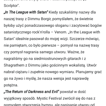
Scvlptor".
„In The League with Satan"
Kiedy szukaliśmy nazwy dla
naszej trasy z Dimmu Borgir, pomyślałem, że świetnie
byłoby użyć ponadczasowego sloganu i zacytować bogów
satanistycznego rock'n'rolla – Venom. „In the League with
Satan" idealnie pasował do ​​mojej wizji. Szczerze mówiąc,
nie pamiętam, co było pierwsze – pomysł na nazwę trasy
czy pomysł nagrania samego utworu. Ważne, że
nagraliśmy go na siedmiostrunowych gitarach i z
Shagrathem z Dimmu jako gościnnym wokalistą. Utwór
nabrał ciężaru i zupełnie nowego wymiaru. Planujemy grać
go na żywo i myślę, że nasza wersja jest naprawdę
potężna.
„The Return of Darkness and Evil"
powstał w dość
wyjątkowy sposób. Mystic Festival zwrócił się do nas z
pomysłem stworzenia hymnu, ale napisanie utworu od