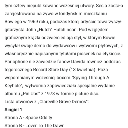
tym cztery niepublikowane wcześniej utwory. Sesja została
zarejestrowana na żywo w londyńskim mieszkaniu
Bowiego w 1969 roku, podczas której artyście towarzyszył
gitarzysta John „Hutch” Hutchinson. Pod względem
graficznym krążki odzwierciedlają styl, w którym Bowie
wysyłał swoje demo do wydawców i wytwórni płytowych, z
własnoręcznie napisanymi tytułami piosenek na etykiecie.
Parlophone nie zawiedzie fanów Davida również podczas
tegorocznego
Record Store Day (13 kwietnia)
. Poza
wspomnianym wcześniej boxem "Spying Through A
Keyhole", wytwórnia zapowiedziała specjalne wydanie
albumu „Pin Ups” z 1973 w formie picture disc.
Lista utworów z „Clareville Grove Demos”:
Singiel 1
Strona A - Space Oddity
Strona B - Lover To The Dawn