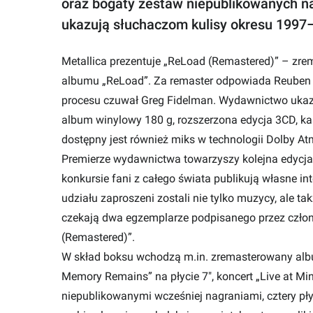
oraz bogaty zestaw niepublikowanych na
ukazują słuchaczom kulisy okresu 1997
Metallica prezentuje „ReLoad (Remastered)” – zr
albumu „ReLoad”. Za remaster odpowiada Reuben C
procesu czuwał Greg Fidelman. Wydawnictwo ukaza
album winylowy 180 g, rozszerzona edycja 3CD, ka
dostępny jest również miks w technologii Dolby At
Premierze wydawnictwa towarzyszy kolejna edycj
konkursie fani z całego świata publikują własne in
udziału zaproszeni zostali nie tylko muzycy, ale ta
czekają dwa egzemplarze podpisanego przez człon
(Remastered)”.
W skład boksu wchodzą m.in. zremasterowany albu
Memory Remains” na płycie 7", koncert „Live at Mini
niepublikowanymi wcześniej nagraniami, cztery pł