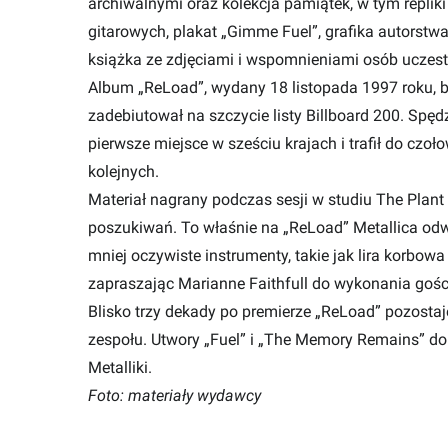
archiwalnymi oraz kolekcja pamiątek, w tym replik
gitarowych, plakat „Gimme Fuel”, grafika autorst
książka ze zdjęciami i wspomnieniami osób ucze
Album „ReLoad”, wydany 18 listopada 1997 roku, by
zadebiutował na szczycie listy Billboard 200. Spęd
pierwsze miejsce w sześciu krajach i trafił do czoło
kolejnych.
Materiał nagrany podczas sesji w studiu The Plant 
poszukiwań. To właśnie na „ReLoad” Metallica odw
mniej oczywiste instrumenty, takie jak lira korbowa
zapraszając Marianne Faithfull do wykonania gośc
Blisko trzy dekady po premierze „ReLoad” pozostaj
zespołu. Utwory „Fuel” i „The Memory Remains” d
Metalliki.
Foto: materiały wydawcy