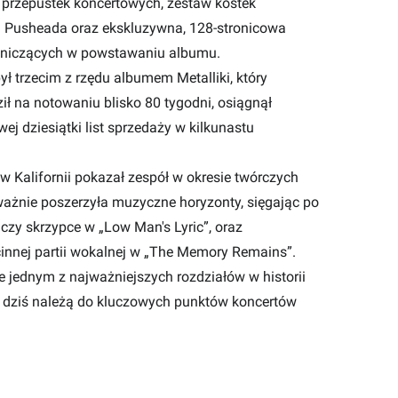
i przepustek koncertowych, zestaw kostek
wa Pusheada oraz ekskluzywna, 128-stronicowa
stniczących w powstawaniu albumu.
ł trzecim z rzędu albumem Metalliki, który
ził na notowaniu blisko 80 tygodni, osiągnął
wej dziesiątki list sprzedaży w kilkunastu
w Kalifornii pokazał zespół w okresie twórczych
ażnie poszerzyła muzyczne horyzonty, sięgając po
 czy skrzypce w „Low Man's Lyric”, oraz
innej partii wokalnej w „The Memory Remains”.
e jednym z najważniejszych rozdziałów w historii
o dziś należą do kluczowych punktów koncertów