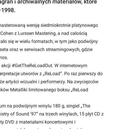
grań i archiwalnych materiałów, które
–1998.
emasterowaną wersję siedmiokrotnie platynowego
ohen z Lurssen Mastering, a nad całością
ło się w wielu formatach, w tym jako podwójny
seta oraz w serwisach streamingowych, gdzie
mos.
a akcji #GetTheReLoadOut. W internetowym
terpretacje utworów z „ReLoad”. Po raz pierwszy do
kże artyści wizualni i performerzy. Na zwycięzców
ków Metalliki limitowanego boksu „ReLoad
m na podwójnym winylu 180 g, singiel „The
stry of Sound '97” na trzech winylach, 15 płyt CD z
yty DVD z materiałami koncertowymi i