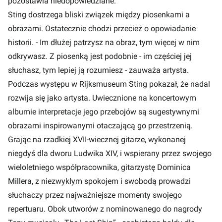
pozostawia niedopowiedziane.
Sting dostrzega bliski związek między piosenkami a
obrazami. Ostatecznie chodzi przecież o opowiadanie
historii. - Im dłużej patrzysz na obraz, tym więcej w nim
odkrywasz. Z piosenką jest podobnie - im częściej jej
słuchasz, tym lepiej ją rozumiesz - zauważa artysta.
Podczas występu w Rijksmuseum Sting pokazał, że nadal
rozwija się jako artysta. Uwiecznione na koncertowym
albumie interpretacje jego przebojów są sugestywnymi
obrazami inspirowanymi otaczającą go przestrzenią.
Grając na rzadkiej XVII-wiecznej gitarze, wykonanej
niegdyś dla dworu Ludwika XIV, i wspierany przez swojego
wieloletniego współpracownika, gitarzystę Dominica
Millera, z niezwykłym spokojem i swobodą prowadzi
słuchaczy przez najważniejsze momenty swojego
repertuaru. Obok utworów z nominowanego do nagrody