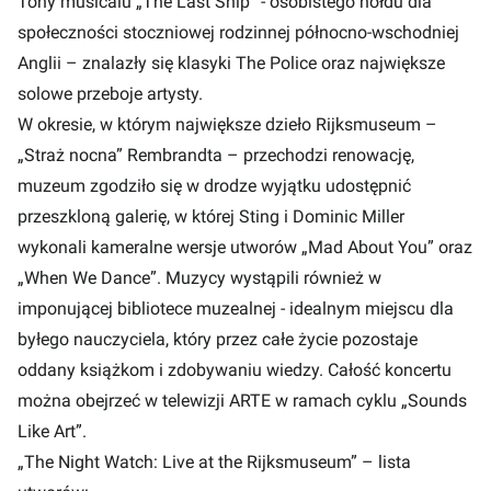
Tony musicalu „The Last Ship” - osobistego hołdu dla
społeczności stoczniowej rodzinnej północno-wschodniej
Anglii – znalazły się klasyki The Police oraz największe
solowe przeboje artysty.
W okresie, w którym największe dzieło Rijksmuseum –
„Straż nocna” Rembrandta – przechodzi renowację,
muzeum zgodziło się w drodze wyjątku udostępnić
przeszkloną galerię, w której Sting i Dominic Miller
wykonali kameralne wersje utworów „Mad About You” oraz
„When We Dance”. Muzycy wystąpili również w
imponującej bibliotece muzealnej - idealnym miejscu dla
byłego nauczyciela, który przez całe życie pozostaje
oddany książkom i zdobywaniu wiedzy. Całość koncertu
można obejrzeć w telewizji ARTE w ramach cyklu „Sounds
Like Art”.
„The Night Watch: Live at the Rijksmuseum” – lista