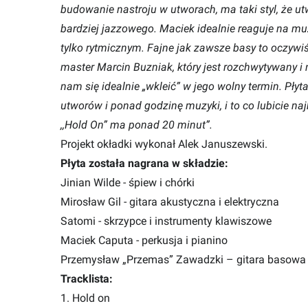
budowanie nastroju w utworach, ma taki styl, że u
bardziej jazzowego. Maciek idealnie reaguje na mu
tylko rytmicznym. Fajne jak zawsze basy to oczywi
master Marcin Buzniak, który jest rozchwytywany i n
nam się idealnie „wkleić” w jego wolny termin. Płyta
utworów i ponad godzinę muzyki, i to co lubicie naj
,,Hold On” ma ponad 20 minut”.
Projekt okładki wykonał Alek Januszewski.
Płyta została nagrana w składzie:
Jinian Wilde - śpiew i chórki
Mirosław Gil - gitara akustyczna i elektryczna
Satomi - skrzypce i instrumenty klawiszowe
Maciek Caputa - perkusja i pianino
Przemysław „Przemas” Zawadzki – gitara basow
Tracklista:
1. Hold on