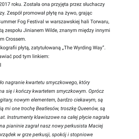
 2017 roku. Została ona przyjęta przez słuchaczy
rzy. Zespół promował płytę na żywo, grając
 Summer Fog Festival w warszawskiej hali Torwaru,
tą zespołu Jinianem Wilde, znanym między innymi
em Crossem.
kografii płytą, zatytułowaną „The Wyrding Way”.
awiać pod tym linkiem:
l
było nagranie kwartetu smyczkowego, który
na się i kończy kwartetem smyczkowym. Oprócz
 i gitary, nowym elementem, bardzo ciekawym, są
ają mi one trochę Beatlesów, troszkę Queenów, są
t. Instrumenty klawiszowe na całej płycie nagrała
a pianinie zagrał nasz nowy perkusista Maciej
orządek w grze perkusji, spokój i stopniowe