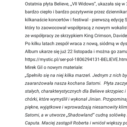
Ostatnia płyta Believe, „VII Widows”, ukazała się w
bardzo ciepło i bardzo pozytywnie przez dziennika
kilkanaście koncertów i festiwal - pierwszą edycję
który to zaowocował współpracą z nowym wokalis
ze współpracy ze skrzypkiem King Crimson, David
Po kilku latach zespół wraca z nową, siódmą w dys
Album ukarze się już 22 listopada i można go zam
https://mystic.pl/ser-pol-1806294131-BELIEVE.htm
Mirek Gil o nowym materiale:
„Spełniło się na niej kilka marzeń. Jednym z nich 
zaaranżowała nasza kochana Satomi. Płyta zaczy
stałych, charakterystycznych dla Believe skrzypiec
chórki, które wymyślił i wykonał Jinian. Przypomin
piękne, wyjątkowe i wprowadzają niesamowity klima
Satomi, a w utworze „Shadowland” cudną solówkę n
Caputa. Maciej zastąpił Roberta i wniósł większy p