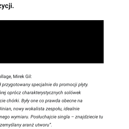
ycji.
llage, Mirek Gil:
ał przygotowany specjalnie do promocji płyty.
tórej oprócz charakterystycznych solówek
cie chórki. Były one co prawda obecne na
Jinian, nowy wokalista zespołu, idealnie
ego wymiaru. Posłuchajcie singla – znajdziecie tu
przemyślany aranż utworu”.