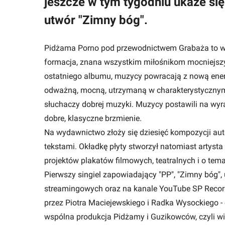
jeszcze w tym tygodniu ukaże si
utwór "Zimny bóg".
Pidżama Porno pod przewodnictwem Grabaża to w
formacja, znana wszystkim miłośnikom mocniejszy
ostatniego albumu, muzycy powracają z nową energ
odważną, mocną, utrzymaną w charakterystycznym 
słuchaczy dobrej muzyki. Muzycy postawili na wyra
dobre, klasyczne brzmienie.
Na wydawnictwo złoży się dziesięć kompozycji aut
tekstami. Okładkę płyty stworzył natomiast artysta
projektów plakatów filmowych, teatralnych i o tema
Pierwszy singiel zapowiadający "PP", "Zimny bóg",
streamingowych oraz na kanale YouTube SP Recor
przez Piotra Maciejewskiego i Radka Wysockiego -
wspólna produkcja Pidżamy i Guzikowców, czyli wi