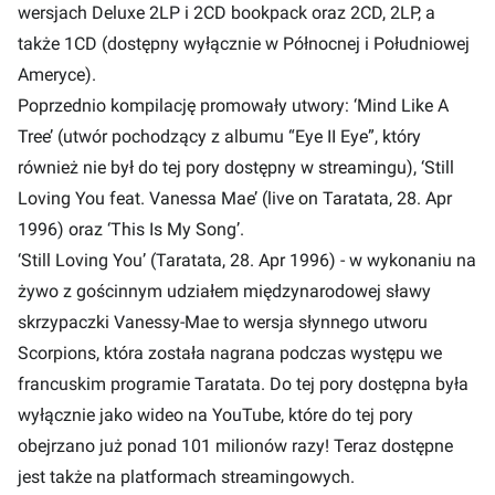
wersjach Deluxe 2LP i 2CD bookpack oraz 2CD, 2LP, a
także 1CD (dostępny wyłącznie w Północnej i Południowej
Ameryce).
Poprzednio kompilację promowały utwory: ‘Mind Like A
Tree’ (utwór pochodzący z albumu “Eye II Eye”, który
również nie był do tej pory dostępny w streamingu), ‘Still
Loving You feat. Vanessa Mae’ (live on Taratata, 28. Apr
1996) oraz ‘This Is My Song’.
‘Still Loving You’ (Taratata, 28. Apr 1996) - w wykonaniu na
żywo z gościnnym udziałem międzynarodowej sławy
skrzypaczki Vanessy-Mae to wersja słynnego utworu
Scorpions, która została nagrana podczas występu we
francuskim programie Taratata. Do tej pory dostępna była
wyłącznie jako wideo na YouTube, które do tej pory
obejrzano już ponad 101 milionów razy! Teraz dostępne
jest także na platformach streamingowych.