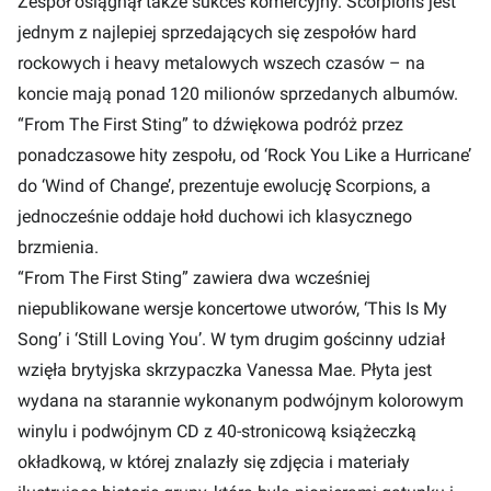
Zespół osiągnął także sukces komercyjny. Scorpions jest
jednym z najlepiej sprzedających się zespołów hard
rockowych i heavy metalowych wszech czasów – na
koncie mają ponad 120 milionów sprzedanych albumów.
“From The First Sting” to dźwiękowa podróż przez
ponadczasowe hity zespołu, od ‘Rock You Like a Hurricane’
do ‘Wind of Change’, prezentuje ewolucję Scorpions, a
jednocześnie oddaje hołd duchowi ich klasycznego
brzmienia.
“From The First Sting” zawiera dwa wcześniej
niepublikowane wersje koncertowe utworów, ‘This Is My
Song’ i ‘Still Loving You’. W tym drugim gościnny udział
wzięła brytyjska skrzypaczka Vanessa Mae. Płyta jest
wydana na starannie wykonanym podwójnym kolorowym
winylu i podwójnym CD z 40-stronicową książeczką
okładkową, w której znalazły się zdjęcia i materiały