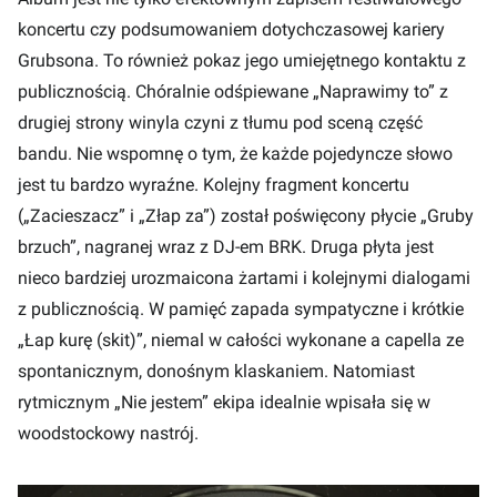
koncertu czy podsumowaniem dotychczasowej kariery
Grubsona. To również pokaz jego umiejętnego kontaktu z
publicznością. Chóralnie odśpiewane „Naprawimy to” z
drugiej strony winyla czyni z tłumu pod sceną część
bandu. Nie wspomnę o tym, że każde pojedyncze słowo
jest tu bardzo wyraźne. Kolejny fragment koncertu
(„Zacieszacz” i „Złap za”) został poświęcony płycie „Gruby
brzuch”, nagranej wraz z DJ-em BRK. Druga płyta jest
nieco bardziej urozmaicona żartami i kolejnymi dialogami
z publicznością. W pamięć zapada sympatyczne i krótkie
„Łap kurę (skit)”, niemal w całości wykonane a capella ze
spontanicznym, donośnym klaskaniem. Natomiast
rytmicznym „Nie jestem” ekipa idealnie wpisała się w
woodstockowy nastrój.