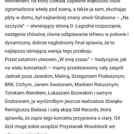
Momentem, na który czekała zapewne większość osób
zgromadzona wtedy pod sceną, a także ja sam, słuchając
płyty w domu, był najbardziej znany utwór Grubsona – „Na
szczycie” – otwierający stronę D. Łagodne rozpoczęcie,
następnie chóralne, równe odśpiewanie refrenu w połowie i
dynamiczny, dobrze nagłośniony finał sprawia, że to
najlepsza istniejąca wersja tego przeboju.
Przed ostatnim utworem „W imię czasu” – tradycyjnie, jak
na wielu koncertach – mamy przedstawiony cały zespół.
Jednak poza Jareckim, Maliną, Grzegorzem Posłusznym,
BRK, Cichym, Janem Swatonem, Markiem Ratusznym,
Tomkiem Wendtem, Łukaszem Bzowskim i samym
Grubsonem, ja wyróżniłbym jeszcze realizatora dźwięku
Remigiusza Białasa i całą ekipę GM Records, która
sprawiła, że zapis tego koncertu przyprawia o ciary. Od
dziś mogę sobie urządzić Przystanek Woodstock we