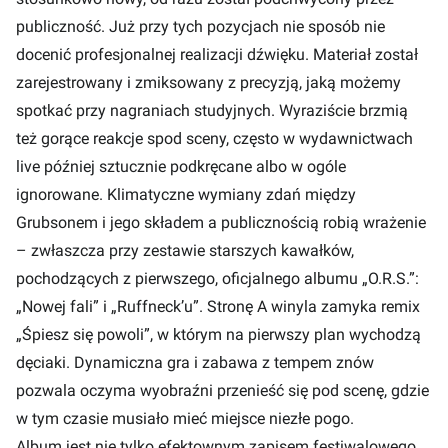
publiczność. Już przy tych pozycjach nie sposób nie
docenić profesjonalnej realizacji dźwięku. Materiał został
zarejestrowany i zmiksowany z precyzją, jaką możemy
spotkać przy nagraniach studyjnych. Wyraziście brzmią
też gorące reakcje spod sceny, często w wydawnictwach
live później sztucznie podkręcane albo w ogóle
ignorowane. Klimatyczne wymiany zdań między
Grubsonem i jego składem a publicznością robią wrażenie
– zwłaszcza przy zestawie starszych kawałków,
pochodzących z pierwszego, oficjalnego albumu „O.R.S.”:
„Nowej fali” i „Ruffneck’u”. Stronę A winyla zamyka remix
„Śpiesz się powoli”, w którym na pierwszy plan wychodzą
dęciaki. Dynamiczna gra i zabawa z tempem znów
pozwala oczyma wyobraźni przenieść się pod scenę, gdzie
w tym czasie musiało mieć miejsce niezłe pogo.
Album jest nie tylko efektownym zapisem festiwalowego