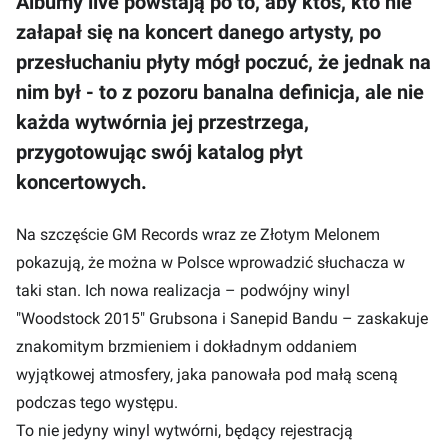
Albumy live powstają po to, aby ktoś, kto nie
załapał się na koncert danego artysty, po
przesłuchaniu płyty mógł poczuć, że jednak na
nim był - to z pozoru banalna definicja, ale nie
każda wytwórnia jej przestrzega,
przygotowując swój katalog płyt
koncertowych.
Na szczęście GM Records wraz ze Złotym Melonem
pokazują, że można w Polsce wprowadzić słuchacza w
taki stan. Ich nowa realizacja – podwójny winyl
"Woodstock 2015" Grubsona i Sanepid Bandu – zaskakuje
znakomitym brzmieniem i dokładnym oddaniem
wyjątkowej atmosfery, jaka panowała pod małą sceną
podczas tego występu.
To nie jedyny winyl wytwórni, będący rejestracją