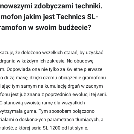
nowszymi zdobyczami techniki.
amofon jakim jest Technics SL-
 gramofon w swoim budżecie?
azuje, że dołożono wszelkich starań, by uzyskać
 drgania w każdym ich zakresie. Na obudowę
mm. Odpowiada ona nie tylko za świetne pierwsze
zo dużą masę, dzięki czemu obciążenie gramofonu
zwalając tym samym na kumulację drgań w żadnym
u jest już znana z poprzednich ewolucji tej serii.
C stanowią swoistą ramę dla wszystkich
t wytrzymała guma. Tym sposobem połączono
iałami o doskonałych parametrach tłumiących, a
ść, z której seria SL-1200 od lat słynie.