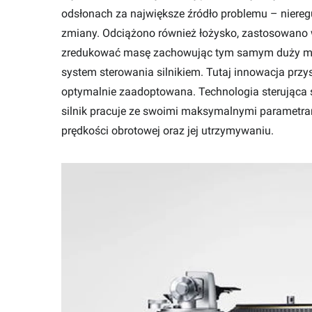
odsłonach za największe źródło problemu – nieregu
zmiany. Odciążono również łożysko, zastosowano w
zredukować masę zachowując tym samym duży mom
system sterowania silnikiem. Tutaj innowacja przyszł
optymalnie zaadoptowana. Technologia sterująca s
silnik pracuje ze swoimi maksymalnymi parametram
prędkości obrotowej oraz jej utrzymywaniu.