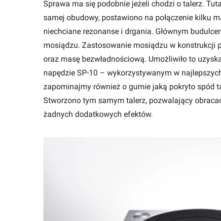
Sprawa ma się podobnie jeżeli chodzi o talerz. Tut
samej obudowy, postawiono na połączenie kilku mat
niechciane rezonanse i drgania. Głównym budulcem
mosiądzu. Zastosowanie mosiądzu w konstrukcji p
oraz masę bezwładnościową. Umożliwiło to uzysk
napędzie SP-10 – wykorzystywanym w najlepszych 
zapominajmy również o gumie jaką pokryto spód tal
Stworzono tym samym talerz, pozwalający obracać s
żadnych dodatkowych efektów.