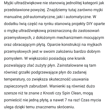
Myjki ultradźwiękowe nie stanowią jednolitej kategorii jak
przedstawione powyżej. Znajdziemy tutaj zarówno myjki
manualne, pół-automatyczne, jaki i automatyczne. W
dodatku lwią część na rynku stanowią projekty DIY oparte
o myjkę ultradźwiękową przeznaczoną do zastosowań
przemysłowych, z dołożonym mechanizmem mocującym
oraz obracającym płytą. Oparcie konstrukcji na myjkach
przemysłowych jest w swoim założeniu bardzo dobrym
pomysłem. W większości posiadają one kranik
pozwalający zlać zużyty płyn. Zainstalowane są tam
również grzałki podgrzewające płyn do zadanej
temperatury, co zwiększa skuteczność usuwania
zapieczonych zabrudzeń. Wanienki są również dużo
szersze niż te znane z Knosti czy Spin Clean, mogą
pomieścić nie jedną płytę, a nawet 7 na raz! Czas mycia
ulega dzięki temu znacznemu skróceniu.