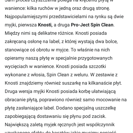
wanience: kilka ruchów w jedną oraz drugą stronę.
Najpopularniejszymi przedstawicielami na rynku są dwie
myjki, pierwsza
Knosti,
a druga
Pro-Ject Spin Clean
.
Między nimi są delikatne różnice. Knosti posiada
zakręcaną osłonę na label, z której wystają dwa bolce,
stanowiące oś obrotu w myjce. To właśnie na nich
opieramy naszą płytę w specjalnie przygotowanych
wycięciach w wanience. Knosti posiada szczotki
wykonane z włosia, Spin Clean z weluru. W zestawie z
Knosti znajdziemy również suszarkę na kilkanaście płyt.
Druga wersja myjki Knosti posiada korbę ułatwiającą
obracanie płytą, poprawiono również samo mocowanie na
płytę zasłaniające label. Dodano specjalną uszczelkę
zapobiegającą dostawaniu się płynu pod zacisk.
Największą zaletą myjek ręcznych jest współczynnik
uzyskanego efektu do kosztów jakie musimy ponieść.