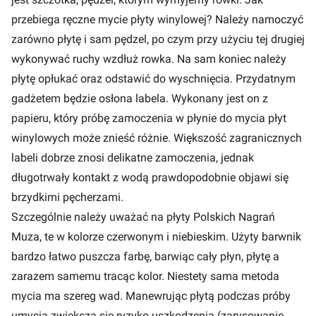
przebiega ręczne mycie płyty winylowej? Należy namoczyć
zarówno płytę i sam pędzel, po czym przy użyciu tej drugiej
wykonywać ruchy wzdłuż rowka. Na sam koniec należy
płytę opłukać oraz odstawić do wyschnięcia. Przydatnym
gadżetem będzie osłona labela. Wykonany jest on z
papieru, który próbę zamoczenia w płynie do mycia płyt
winylowych może znieść różnie. Większość zagranicznych
labeli dobrze znosi delikatne zamoczenia, jednak
długotrwały kontakt z wodą prawdopodobnie objawi się
brzydkimi pęcherzami.
Szczególnie należy uważać na płyty Polskich Nagrań
Muza, te w kolorze czerwonym i niebieskim. Użyty barwnik
bardzo łatwo puszcza farbę, barwiąc cały płyn, płytę a
zarazem samemu tracąc kolor. Niestety sama metoda
mycia ma szereg wad. Manewrując płytą podczas próby
umycia zwiększa się ryzyko uszkodzenia (zarysowanie,