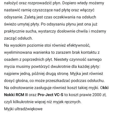
nałożyć oraz rozprowadzić płyn. Dopiero wtedy możemy
nastawić ramię czyszczące nad płytę oraz włączyć
odsysanie. Zaletą jest czas oczekiwania na odsłuch
świeżo umytej płyty. Po odsysaniu płynu jest ona już
praktycznie sucha, wystarczy dosłownie chwila i możemy
zacząć odsłuch.
Na wysokim poziomie stoi również efektywność,
wyeliminowana wanienka to zarazem brak kontaktu z
osadem z poprzednich płyt. Niestety czynność samego
mycia musimy powtórzyć dwukrotnie dla każdej płyty:
najpierw jedną, później drugą stronę. Myjka jest również
dosyć głośna, co może przeszkadzać podczas odsłuchu.
Na odnotowanie zasługuje również koszt takiej myjki. O
kki
Nokki RCM II
oraz
Pro-Ject VC-S
to koszt prawie 2000 zł,
czyli kilkukrotnie więcej niż myjek ręcznych.
Myjki ultradźwiękowe