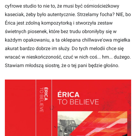
cyfrowe studio to nie to, że musi być ośmiościeżkowy
kaseciak, żeby było autentycznie. Strzelamy focha? NIE, bo
Érica jest zdolną kompozytorką i stworzyła zestaw
świetnych piosenek, które bez trudu obroniłyby się w
każdym opakowaniu, a ta oklepana chillwave'owa mgiełka
akurat bardzo dobrze im służy. Do tych melodii chce się
wracać w nieskończoność, czuć w nich coś... hm... dużego.
Stawiam młodszą siostrę, że o tej pani będzie głośno.