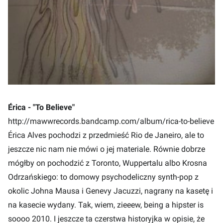
Érica - "To Believe"
http://mawwrecords.bandcamp.com/album/rica-to-believe
Érica Alves pochodzi z przedmieść Rio de Janeiro, ale to
jeszcze nic nam nie mówi o jej materiale. Równie dobrze
mógłby on pochodzić z Toronto, Wuppertalu albo Krosna
Odrzańskiego: to domowy psychodeliczny synth-pop z
okolic Johna Mausa i Genevy Jacuzzi, nagrany na kasetę i
na kasecie wydany. Tak, wiem, zieeew, being a hipster is
soooo 2010. I jeszcze ta czerstwa historyjka w opisie, że