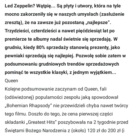
Led Zeppelin? Wątpię... Są płyty i utwory, która na tyle
mocno zakorzeniły się w naszych umysłach (zasłużenie
zresztą), że na zawsze już pozostaną „najlepsze”.
Trzydzieści, czterdzieści a nawet pięćdziesiąt lat po
premierze te albumy nadal świetnie się sprzedają. W
grudniu, kiedy 80% sprzedaży stanowią prezenty, jako
pewniaki sprzedają się najlepiej. Pozwolę sobie zatem w
podsumowaniu grudniowych trendów sprzedażowych
pominąć te wszystkie klasyki, z jednym wyjątkiem...
Queen
Kolejne podsumowanie zaczynam od Queen, fali
(odświeżonej) popularności zespołu jaką spowodował
„Bohemian Rhapsody” nie przewidzieli chyba nawet twórcy
tego filmu. Doszło do tego, że cena pierwszej części
składanki „Greatest Hits” poszybowała na 2 tygodnie przed
Świętami Bożego Narodzenia z (około) 120 zł do 200 zł (i