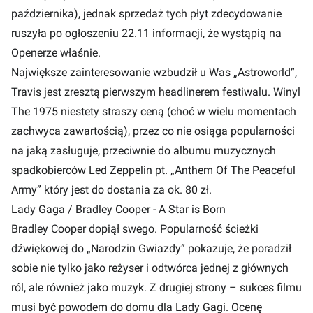
października), jednak sprzedaż tych płyt zdecydowanie
ruszyła po ogłoszeniu 22.11 informacji, że wystąpią na
Openerze właśnie.
Największe zainteresowanie wzbudził u Was „Astroworld”,
Travis jest zresztą pierwszym headlinerem festiwalu. Winyl
The 1975 niestety straszy ceną (choć w wielu momentach
zachwyca zawartością), przez co nie osiąga popularności
na jaką zasługuje, przeciwnie do albumu muzycznych
spadkobierców Led Zeppelin pt. „Anthem Of The Peaceful
Army” który jest do dostania za ok. 80 zł.
Lady Gaga / Bradley Cooper - A Star is Born
Bradley Cooper dopiął swego. Popularność ścieżki
dźwiękowej do „Narodzin Gwiazdy” pokazuje, że poradził
sobie nie tylko jako reżyser i odtwórca jednej z głównych
ról, ale również jako muzyk. Z drugiej strony – sukces filmu
musi być powodem do domu dla Lady Gagi. Ocenę