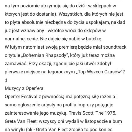
na tym poziomie utrzymuje się do dziś - w sklepach w
których jest do dostania). Wszystkich, dla których nie jest
to płyta absolutnie niezbędna do życia uspokajam, nakład
już jest wznawiany i wkrótce wróci do sklepów w
normalnej cenie. Nie dajcie się nabić w butelkę.
W lutym natomiast swoją premierę będzie miał soundtrack
o tytule „Bohemian Rhapsody”, który już teraz można
zamawiać. Przy okazji, zgadnijcie jaki utwór zdobył
pierwsze miejsce na tegorocznym „Top Wszech Czasów”?
;)
Muzycy z Open'era
Open'er Festival z pewnością ma potężną siłę rażenia i
samo ogłoszenie artysty na profilu imprezy potęguje
zainteresowanie jego muzyką. Travis Scott, The 1975,
Greta Van Fleet: wszyscy oni wydali w listopadzie album
na winylu (ok - Greta Van Fleet zrobiła to pod koniec