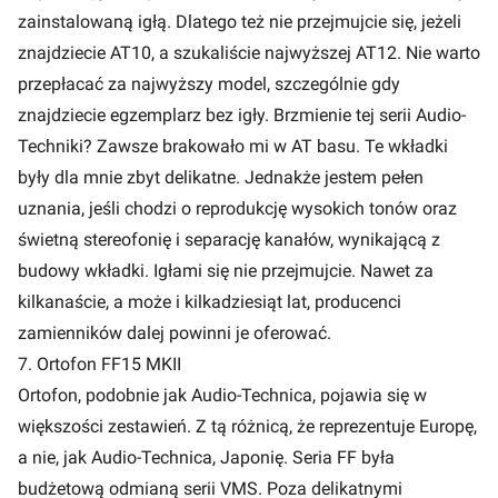
zainstalowaną igłą. Dlatego też nie przejmujcie się, jeżeli
znajdziecie AT10, a szukaliście najwyższej AT12. Nie warto
przepłacać za najwyższy model, szczególnie gdy
znajdziecie egzemplarz bez igły. Brzmienie tej serii Audio-
Techniki? Zawsze brakowało mi w AT basu. Te wkładki
były dla mnie zbyt delikatne. Jednakże jestem pełen
uznania, jeśli chodzi o reprodukcję wysokich tonów oraz
świetną stereofonię i separację kanałów, wynikającą z
budowy wkładki. Igłami się nie przejmujcie. Nawet za
kilkanaście, a może i kilkadziesiąt lat, producenci
zamienników dalej powinni je oferować.
7. Ortofon FF15 MKII
Ortofon, podobnie jak Audio-Technica, pojawia się w
większości zestawień. Z tą różnicą, że reprezentuje Europę,
a nie, jak Audio-Technica, Japonię. Seria FF była
budżetową odmianą serii VMS. Poza delikatnymi