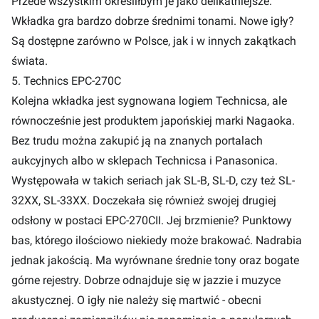
Przede wszystkim określiłbym je jako delikatniejsze.
Wkładka gra bardzo dobrze średnimi tonami. Nowe igły?
Są dostępne zarówno w Polsce, jak i w innych zakątkach
świata.
5. Technics EPC-270C
Kolejna wkładka jest sygnowana logiem Technicsa, ale
równocześnie jest produktem japońskiej marki Nagaoka.
Bez trudu można zakupić ją na znanych portalach
aukcyjnych albo w sklepach Technicsa i Panasonica.
Występowała w takich seriach jak SL-B, SL-D, czy też SL-
32XX, SL-33XX. Doczekała się również swojej drugiej
odsłony w postaci EPC-270CII. Jej brzmienie? Punktowy
bas, którego ilościowo niekiedy może brakować. Nadrabia
jednak jakością. Ma wyrównane średnie tony oraz bogate
górne rejestry. Dobrze odnajduje się w jazzie i muzyce
akustycznej. O igły nie należy się martwić - obecni