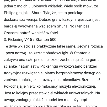
jedna z moich ulubionych wkładek. Wiele osób mówi, że
Philips gra jak... Shure. Tyle, że jest to poniekąd
doskonalsza wersja. Dobrze gra w każdym rejestrze i jest
bardziej wyrównana względem Shur'a. No i ten bas!
Czasami potrafi wgnieść w fotel.
3. Pickering V-15 / Stanton 500
Te dwie wkładki są praktycznie takie same. Jedyna różnica
- poza nazwą - to kształt obudowy igły. W Stantonie
zakrywa ona całe przednie czoło, zachodząc aż na górną
ściankę, natomiast w Pickeringu wykorzystano bardziej
tradycyjne rozwiązanie. Mamy bezproblemowy dostęp do
zarówno tanich, jak i droższych zamienników. Brzmienie?
Pokochają je nie tylko miłośnicy muzyki elektronicznej.
Jest to kolejny przedstawiciel wkładek uniwersalnych. Na
uwagę zasługuje fakt, że model ten ma duży prąd
wyjściowy, przez co wkładka jest głośna, potęgując tym