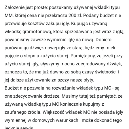
Założenie jest proste: poszukamy używanej wkładki typu
MM, której cena nie przekracza 200 zł. Podany budżet nie
przewiduje kosztów zakupu igły. Kupując używaną
wkładkę gramofonową, która sprzedawana jest wraz z igłą,
powinniśmy zawsze wymienić igłę na nową. Dopiero
porównując dźwięk nowej igły ze starą, będziemy mieli
pojęcie o stopniu zużycia starej. Pamiętajmy, że jeżeli przy
użyciu starej igły, słyszymy mocno zdegradowany dźwięk,
oznacza to, że ma już dawno za sobą czasy świetności i
jej dalsze użytkowanie zniszczy nasze płyty.
Budżet nie pozwala na rozważanie wkładek typu MC - są
one zdecydowanie droższe. Musimy tutaj też pamiętać, że
używaną wkładkę typu MC koniecznie kupujmy z
zaufanego źródła. Większość wkładek MC nie posiada igły
wymiennej w domowych warunkach i może dokonać tego
jedynie serwis.