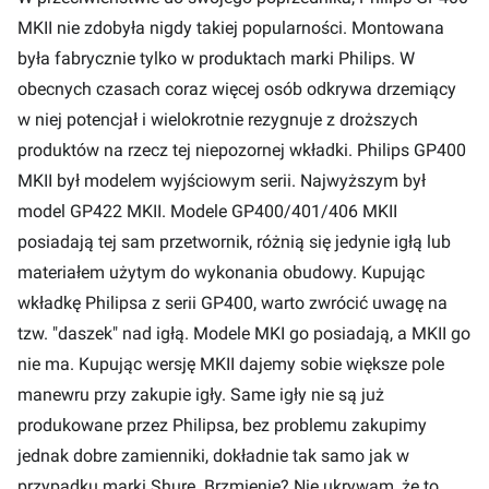
MKII nie zdobyła nigdy takiej popularności. Montowana
była fabrycznie tylko w produktach marki Philips. W
obecnych czasach coraz więcej osób odkrywa drzemiący
w niej potencjał i wielokrotnie rezygnuje z droższych
produktów na rzecz tej niepozornej wkładki. Philips GP400
MKII był modelem wyjściowym serii. Najwyższym był
model GP422 MKII. Modele GP400/401/406 MKII
posiadają tej sam przetwornik, różnią się jedynie igłą lub
materiałem użytym do wykonania obudowy. Kupując
wkładkę Philipsa z serii GP400, warto zwrócić uwagę na
tzw. "daszek" nad igłą. Modele MKI go posiadają, a MKII go
nie ma. Kupując wersję MKII dajemy sobie większe pole
manewru przy zakupie igły. Same igły nie są już
produkowane przez Philipsa, bez problemu zakupimy
jednak dobre zamienniki, dokładnie tak samo jak w
przypadku marki Shure. Brzmienie? Nie ukrywam, że to