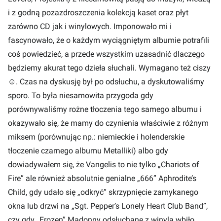
i z godną pozazdroszczenia kolekcją kaset oraz płyt
zarówno CD jak i winylowych. Imponowało mi i
fascynowało, że o każdym wyciągniętym albumie potrafili
coś powiedzieć, a przede wszystkim uzasadnić dlaczego
będziemy akurat tego dzieła słuchali. Wymagano też ciszy
☺
. Czas na dyskusję był po odsłuchu, a dyskutowaliśmy
sporo. To była niesamowita przygoda gdy
porównywaliśmy rożne tłoczenia tego samego albumu i
okazywało się, że mamy do czynienia właściwie z różnym
miksem (porównując np.: niemieckie i holenderskie
tłoczenie czarnego albumu Metalliki) albo gdy
dowiadywałem się, że Vangelis to nie tylko „Chariots of
Fire” ale również absolutnie genialne „666” Aphrodite’s
Child, gdy udało się „odkryć” skrzypnięcie zamykanego
okna lub drzwi na „Sgt. Pepper’s Lonely Heart Club Band”,
czy gdy „Frozen” Madonny odsłuchane z winyla wbiło