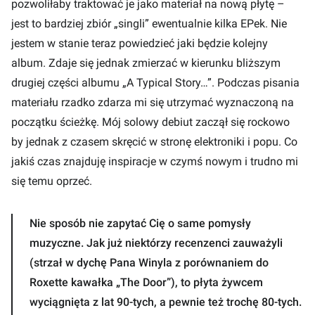
pozwoliłaby traktować je jako materiał na nową płytę –
jest to bardziej zbiór „singli” ewentualnie kilka EPek. Nie
jestem w stanie teraz powiedzieć jaki będzie kolejny
album. Zdaje się jednak zmierzać w kierunku bliższym
drugiej części albumu „A Typical Story…”. Podczas pisania
materiału rzadko zdarza mi się utrzymać wyznaczoną na
początku ścieżkę. Mój solowy debiut zaczął się rockowo
by jednak z czasem skręcić w stronę elektroniki i popu. Co
jakiś czas znajduję inspiracje w czymś nowym i trudno mi
się temu oprzeć.
Nie sposób nie zapytać Cię o same pomysły
muzyczne. Jak już niektórzy recenzenci zauważyli
(strzał w dychę Pana Winyla z porównaniem do
Roxette kawałka „The Door”), to płyta żywcem
wyciągnięta z lat 90-tych, a pewnie też trochę 80-tych.