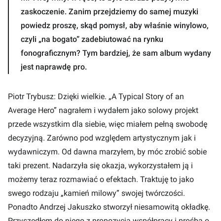
zaskoczenie. Zanim przejdziemy do samej muzyki
powiedz proszę, skąd pomysł, aby właśnie winylowo,
czyli „na bogato” zadebiutować na rynku
fonograficznym? Tym bardziej, że sam album wydany
jest naprawdę pro.
Piotr Trybusz: Dzięki wielkie. „A Typical Story of an
Average Hero” nagrałem i wydałem jako solowy projekt
przede wszystkim dla siebie, więc miałem pełną swobodę
decyzyjną. Zarówno pod względem artystycznym jak i
wydawniczym. Od dawna marzyłem, by móc zrobić sobie
taki prezent. Nadarzyła się okazja, wykorzystałem ją i
możemy teraz rozmawiać o efektach. Traktuję to jako
swego rodzaju „kamień milowy” swojej twórczości.
Ponadto Andrzej Jakuszko stworzył niesamowitą okładkę.
Przyszedłem do niego z propozycją współpracy i prośbą o