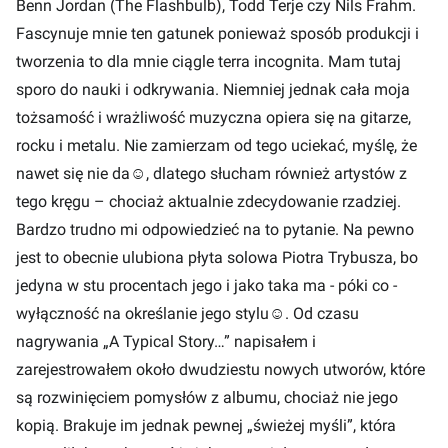
Benn Jordan (The Flashbulb), Todd Terje czy Nils Frahm.
Fascynuje mnie ten gatunek ponieważ sposób produkcji i
tworzenia to dla mnie ciągle terra incognita. Mam tutaj
sporo do nauki i odkrywania. Niemniej jednak cała moja
tożsamość i wrażliwość muzyczna opiera się na gitarze,
rocku i metalu. Nie zamierzam od tego uciekać, myślę, że
nawet się nie da
☺
, dlatego słucham również artystów z
tego kręgu – chociaż aktualnie zdecydowanie rzadziej.
Bardzo trudno mi odpowiedzieć na to pytanie. Na pewno
jest to obecnie ulubiona płyta solowa Piotra Trybusza, bo
jedyna w stu procentach jego i jako taka ma - póki co -
wyłączność na określanie jego stylu
☺
. Od czasu
nagrywania „A Typical Story…” napisałem i
zarejestrowałem około dwudziestu nowych utworów, które
są rozwinięciem pomysłów z albumu, chociaż nie jego
kopią. Brakuje im jednak pewnej „świeżej myśli”, która