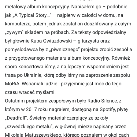
metalowy album koncepcyjny. Napisałem go – podobnie
jak „A Typical Story…” – najpierw w całości w domu, na
komputerze, potem jednak został on doszlifowany z całym
„żywym” składem na próbach. Za teksty odpowiedzialny
był głównie Kuba Gwiazdowski – gitarzysta oraz
pomysłodawca by z „piwnicznego” projektu zrobić zespół a
z przygotowanego materiału album koncepcyjny. Również
sporo koncertowaliśmy, a najlepszym wspomnieniem jest
trasa po Ukrainie, którą odbyliśmy na zaproszenie zespołu
MoRiA. Wspaniali ludzie i przyjemnie jest móc do tego
czasu wracać myślami.
Ostatnim projektem zespołowym było Radio Silence, z
którym w 2017 roku nagrałem, dostępną na Spotify, płytę
„Deadfall”. Świetny materiał czerpiący ze szkoły
„szwedzkiego metalu”, w głównej mierze napisany przez
Mikołaja Matuszewskiego, którego poznałem w okolicach