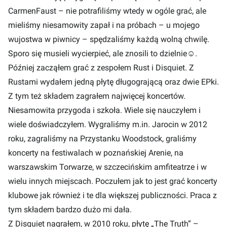
CarmenFaust – nie potrafiliśmy wtedy w ogóle grać, ale
mieliśmy niesamowity zapał i na próbach – u mojego
wujostwa w piwnicy – spędzaliśmy każdą wolną chwilę.
Sporo się musieli wycierpieć, ale znosili to dzielnie☺.
Później zacząłem grać z zespołem Rust i Disquiet. Z
Rustami wydałem jedną płytę długogrającą oraz dwie EPki.
Z tym też składem zagrałem najwięcej koncertów.
Niesamowita przygoda i szkoła. Wiele się nauczyłem i
wiele doświadczyłem. Wygraliśmy m.in. Jarocin w 2012
roku, zagraliśmy na Przystanku Woodstock, graliśmy
koncerty na festiwalach w poznańskiej Arenie, na
warszawskim Torwarze, w szczecińskim amfiteatrze i w
wielu innych miejscach. Poczułem jak to jest grać koncerty
klubowe jak również i te dla większej publiczności. Praca z
tym składem bardzo dużo mi dała.
Z Disquiet nagrałem, w 2010 roku, płytę „The Truth” –