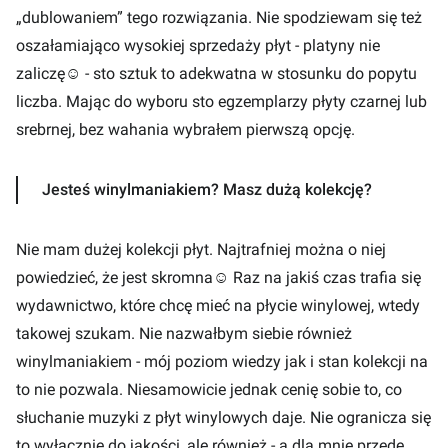
„dublowaniem” tego rozwiązania. Nie spodziewam się też
oszałamiająco wysokiej sprzedaży płyt - platyny nie
zaliczę
☺
- sto sztuk to adekwatna w stosunku do popytu
liczba. Mając do wyboru sto egzemplarzy płyty czarnej lub
srebrnej, bez wahania wybrałem pierwszą opcję.
Jesteś winylmaniakiem? Masz dużą kolekcję?
Nie mam dużej kolekcji płyt. Najtrafniej można o niej
powiedzieć, że jest skromna
☺
Raz na jakiś czas trafia się
wydawnictwo, które chcę mieć na płycie winylowej, wtedy
takowej szukam. Nie nazwałbym siebie również
winylmaniakiem - mój poziom wiedzy jak i stan kolekcji na
to nie pozwala. Niesamowicie jednak cenię sobie to, co
słuchanie muzyki z płyt winylowych daje. Nie ogranicza się
to wyłącznie do jakości, ale również - a dla mnie przede