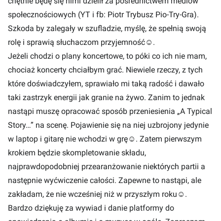
chętnie będę się nimi dzielił za pośrednictwem mediów
społecznościowych (YT i fb: Piotr Trybusz Pio-Try-Gra).
Szkoda by zalegały w szufladzie, myślę, że spełnią swoją
rolę i sprawią słuchaczom przyjemność
☺
.
Jeżeli chodzi o plany koncertowe, to póki co ich nie mam,
chociaż koncerty chciałbym grać. Niewiele rzeczy, z tych
które doświadczyłem, sprawiało mi taką radość i dawało
taki zastrzyk energii jak granie na żywo. Zanim to jednak
nastąpi muszę opracować sposób przeniesienia „A Typical
Story…” na scenę. Pojawienie się na niej uzbrojony jedynie
w laptop i gitarę nie wchodzi w grę
☺
. Zatem pierwszym
krokiem będzie skompletowanie składu,
najprawdopodobniej przearanżowanie niektórych partii a
następnie wyćwiczenie całości. Zapewne to nastąpi, ale
zakładam, że nie wcześniej niż w przyszłym roku
☺
.
Bardzo dziękuję za wywiad i danie platformy do