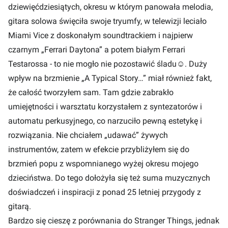
dziewięćdziesiątych, okresu w którym panowała melodia,
gitara solowa święciła swoje tryumfy, w telewizji leciało
Miami Vice z doskonałym soundtrackiem i najpierw
czarnym „Ferrari Daytona” a potem białym Ferrari
Testarossa - to nie mogło nie pozostawić śladu
☺
. Duży
wpływ na brzmienie „A Typical Story…” miał również fakt,
że całość tworzyłem sam. Tam gdzie zabrakło
umiejętności i warsztatu korzystałem z syntezatorów i
automatu perkusyjnego, co narzuciło pewną estetykę i
rozwiązania. Nie chciałem „udawać” żywych
instrumentów, zatem w efekcie przybliżyłem się do
brzmień popu z wspomnianego wyżej okresu mojego
dzieciństwa. Do tego dołożyła się też suma muzycznych
doświadczeń i inspiracji z ponad 25 letniej przygody z
gitarą.
Bardzo się cieszę z porównania do Stranger Things, jednak