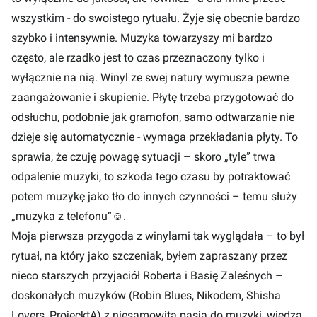
wszystkim - do swoistego rytuału. Żyje się obecnie bardzo
szybko i intensywnie. Muzyka towarzyszy mi bardzo
często, ale rzadko jest to czas przeznaczony tylko i
wyłącznie na nią. Winyl ze swej natury wymusza pewne
zaangażowanie i skupienie. Płytę trzeba przygotować do
odsłuchu, podobnie jak gramofon, samo odtwarzanie nie
dzieje się automatycznie - wymaga przekładania płyty. To
sprawia, że czuję powagę sytuacji – skoro „tyle” trwa
odpalenie muzyki, to szkoda tego czasu by potraktować
potem muzykę jako tło do innych czynności – temu służy
„muzyka z telefonu”
☺
.
Moja pierwsza przygoda z winylami tak wyglądała – to był
rytuał, na który jako szczeniak, byłem zapraszany przez
nieco starszych przyjaciół Roberta i Basię Zaleśnych –
doskonałych muzyków (Robin Blues, Nikodem, Shisha
Lovers, ProjecktA) z niesamowitą pasją do muzyki, wiedzą