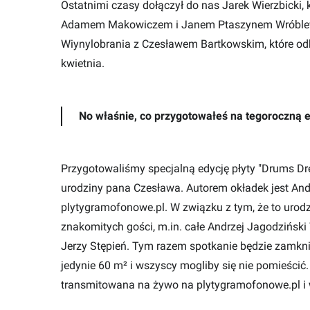
Ostatnimi czasy dołączył do nas Jarek Wierzbicki
Adamem Makowiczem i Janem Ptaszynem Wróblews
Wiynylobrania z Czesławem Bartkowskim, które odbę
kwietnia.
No właśnie, co przygotowałeś na tegoroczną 
Przygotowaliśmy specjalną edycję płyty "Drums D
urodziny pana Czesława. Autorem okładek jest And
plytygramofonowe.pl. W związku z tym, że to uro
znakomitych gości, m.in. całe Andrzej Jagodziński
Jerzy Stępień. Tym razem spotkanie będzie zamknię
jedynie 60 m² i wszyscy mogliby się nie pomieścić.
transmitowana na żywo na plytygramofonowe.pl i 