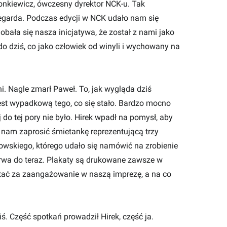
onkiewicz, ówczesny dyrektor NCK-u. Tak
degarda. Podczas edycji w NCK udało nam się
obała się nasza inicjatywa, że został z nami jako
o dziś, co jako człowiek od winyli i wychowany na
i. Nagle zmarł Paweł. To, jak wygląda dziś
est wypadkową tego, co się stało. Bardzo mocno
j do tej pory nie było. Hirek wpadł na pomysł, aby
ł nam zaprosić śmietankę reprezentującą trzy
owskiego, którego udało się namówić na zrobienie
 trwa do teraz. Plakaty są drukowane zawsze w
ostać za zaangażowanie w naszą imprezę, a na co
ś. Część spotkań prowadził Hirek, część ja.