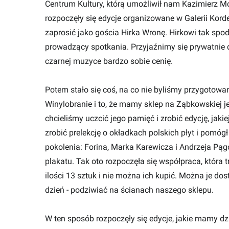
Centrum Kultury, którą umożliwił nam Kazimierz M
rozpoczęły się edycje organizowane w Galerii Kor
zaprosić jako gościa Hirka Wronę. Hirkowi tak spod
prowadzący spotkania. Przyjaźnimy się prywatnie d
czarnej muzyce bardzo sobie cenię.
Potem stało się coś, na co nie byliśmy przygotowan
Winylobranie i to, że mamy sklep na Ząbkowskiej j
chcieliśmy uczcić jego pamięć i zrobić edycję, jakie
zrobić prelekcję o okładkach polskich płyt i pomóg
pokolenia: Forina, Marka Karewicza i Andrzeja Pąg
plakatu. Tak oto rozpoczęła się współpraca, która
ilości 13 sztuk i nie można ich kupić. Można je d
dzień - podziwiać na ścianach naszego sklepu.
W ten sposób rozpoczęły się edycje, jakie mamy dzi