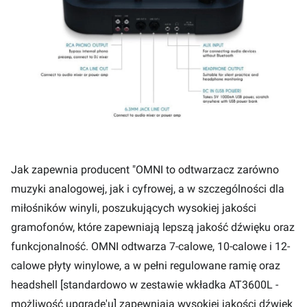
Jak zapewnia producent "OMNI to odtwarzacz zarówno
muzyki analogowej, jak i cyfrowej, a w szczególności dla
miłośników winyli, poszukujących wysokiej jakości
gramofonów, które zapewniają lepszą jakość dźwięku oraz
funkcjonalność. OMNI odtwarza 7-calowe, 10-calowe i 12-
calowe płyty winylowe, a w pełni regulowane ramię oraz
headshell [standardowo w zestawie wkładka AT3600L -
możliwość upgrade'u] zapewniają wysokiej jakości dźwięk