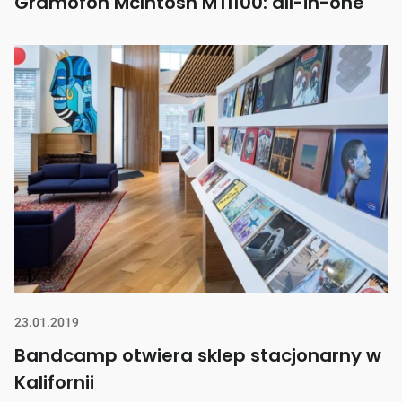
Gramofon McIntosh MTI100: all-in-one
23.01.2019
Bandcamp otwiera sklep stacjonarny w
Kalifornii