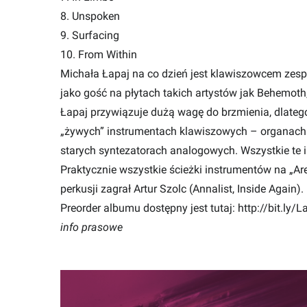
8. Unspoken
9. Surfacing
10. From Within
Michała Łapaj na co dzień jest klawiszowcem zespo
jako gość na płytach takich artystów jak Behemot
Łapaj przywiązuje dużą wagę do brzmienia, dlate
„żywych” instrumentach klawiszowych – organach 
starych syntezatorach analogowych. Wszystkie te 
Praktycznie wszystkie ścieżki instrumentów na „Ar
perkusji zagrał Artur Szolc (Annalist, Inside Again).
Preorder albumu dostępny jest tutaj:
http://bit.ly/
info prasowe