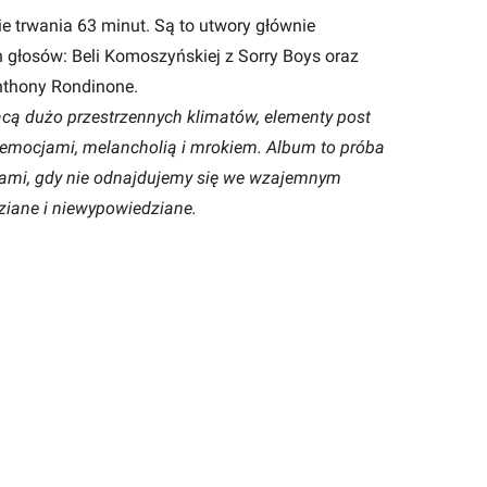
e trwania 63 minut. Są to utwory głównie
h głosów: Beli Komoszyńskiej z Sorry Boys oraz
Anthony Rondinone.
ącą dużo przestrzennych klimatów, elementy post
na emocjami, melancholią i mrokiem. Album to próba
 nami, gdy nie odnajdujemy się we wzajemnym
ziane i niewypowiedziane.