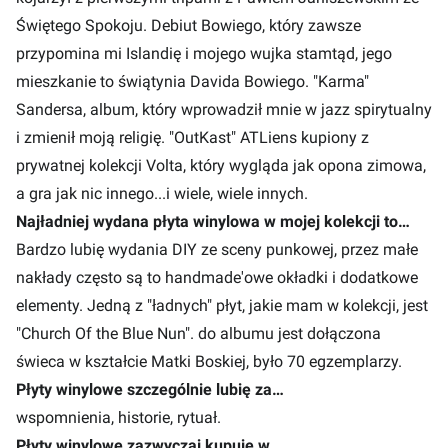
Świętego Spokoju. Debiut Bowiego, który zawsze
przypomina mi Islandię i mojego wujka stamtąd, jego
mieszkanie to świątynia Davida Bowiego. "Karma"
Sandersa, album, który wprowadził mnie w jazz spirytualny
i zmienił moją religię. "OutKast" ATLiens kupiony z
prywatnej kolekcji Volta, który wygląda jak opona zimowa,
a gra jak nic innego...i wiele, wiele innych.
Najładniej wydana płyta winylowa w mojej kolekcji to…
Bardzo lubię wydania DIY ze sceny punkowej, przez małe
nakłady często są to handmade'owe okładki i dodatkowe
elementy. Jedną z "ładnych" płyt, jakie mam w kolekcji, jest
"Church Of the Blue Nun". do albumu jest dołączona
świeca w kształcie Matki Boskiej, było 70 egzemplarzy.
Płyty winylowe szczególnie lubię za…
wspomnienia, historie, rytuał.
Płyty winylowe zazwyczaj kupuję w…