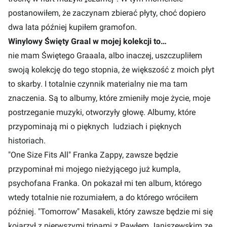
postanowiłem, że zaczynam zbierać płyty, choć dopiero
dwa lata później kupiłem gramofon.
Winylowy Święty Graal w mojej kolekcji to…
nie mam Świętego Graaala, albo inaczej, uszczupliłem
swoją kolekcję do tego stopnia, że większość z moich płyt
to skarby. I totalnie czynnik materialny nie ma tam
znaczenia. Są to albumy, które zmieniły moje życie, moje
postrzeganie muzyki, otworzyły głowę. Albumy, które
przypominają mi o pięknych ludziach i pięknych
historiach.
"One Size Fits All" Franka Zappy, zawsze będzie
przypominał mi mojego nieżyjącego już kumpla,
psychofana Franka. On pokazał mi ten album, którego
wtedy totalnie nie rozumiałem, a do którego wróciłem
później. "Tomorrow" Masakeli, który zawsze będzie mi się
kojarzył z pierwszymi tripami z Pawłem Janiszewskim ze