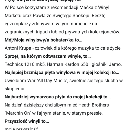
W Polsce korzystam z rekomendacji Maćka z Winyl
Marketu oraz Pawła ze Świętego Spokoju. Resztę
egzemplarzy zdobywam w tym momencie na
zagranicznych tripach lub od prywatnych kolekcjonerów.
Mój/Moja winylowy/a bohater/ka to…
Antoni Krupa - człowiek dla którego muzyka to całe życie.
Sprzęt, na którym odtwarzam winyle, to…
Technics 1210 mk5, Harman Kardon 650 i głośniki Jamo.
Najlepiej brzmiąca płyta winylowa w mojej kolekcji to…
Uwielbiam War "All Day Music", świetnie się tego słucha w
skupieniu.
Najbardziej wymarzona płyta do mojej kolekcji to…
Na dzień dzisiejszy chciałbym mieć Heath Brothers
"Marchin On" w fajnym stanie, w starym pressie.
Przyszłość winyli to…
moja przyszłość.