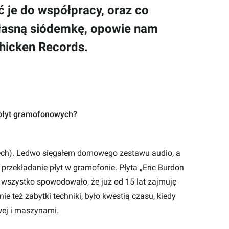
 je do współpracy, oraz co
własną siódemkę, opowie nam
Chicken Records.
płyt gramofonowych?
iech). Ledwo sięgałem domowego zestawu audio, a
przekładanie płyt w gramofonie. Płyta „Eric Burdon
 wszystko spowodowało, że już od 15 lat zajmuję
 też zabytki techniki, było kwestią czasu, kiedy
owej i maszynami.