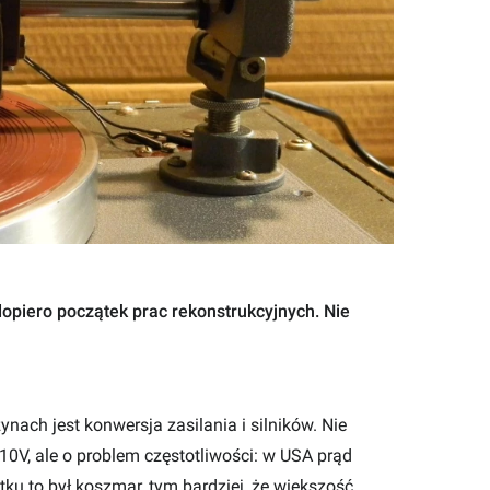
 dopiero początek prac rekonstrukcyjnych. Nie
ach jest konwersja zasilania i silników. Nie
10V, ale o problem częstotliwości: w USA prąd
ku to był koszmar, tym bardziej, że większość