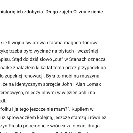
storię ich zdobycia. Długo zajęło Ci znalezienie
a się II wojna światowa i taśma magnetofonowa
kę trzeba było wycinać na płytach - wcześniej
apisu. Stąd do dziś słowo „cut” w Stanach oznacza
arkę znalazłem kilka lat temu przez przypadek na
o zupełnej renowacji. Była to mobilna maszyna
”, że na identycznym sprzęcie John i Alan Lomax
erenowych, między innymi w więzieniach i na
dł.
folku i ja tego jeszcze nie mam?”. Kupiłem w
ż sprowadziłem kolejną, jeszcze starszą i również
n Presto po remoncie wróciła za ocean, druga