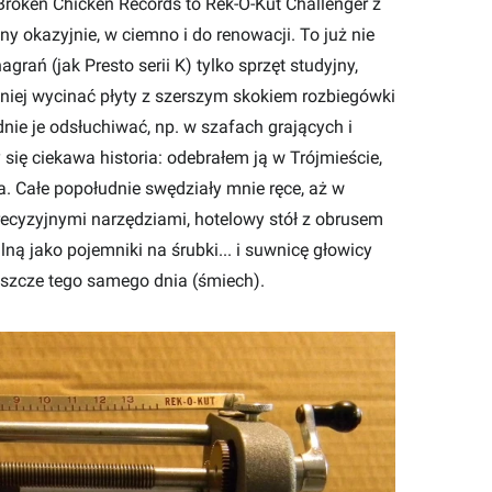
roken Chicken Records to Rek-O-Kut Challenger z
ony okazyjnie, w ciemno i do renowacji. To już nie
rań (jak Presto serii K) tylko sprzęt studyjny,
iej wycinać płyty z szerszym skokiem rozbiegówki
nie je odsłuchiwać, np. w szafach grających i
ię ciekawa historia: odebrałem ją w Trójmieście,
. Całe popołudnie swędziały mnie ręce, aż w
ecyzyjnymi narzędziami, hotelowy stół z obrusem
ną jako pojemniki na śrubki... i suwnicę głowicy
szcze tego samego dnia (śmiech).