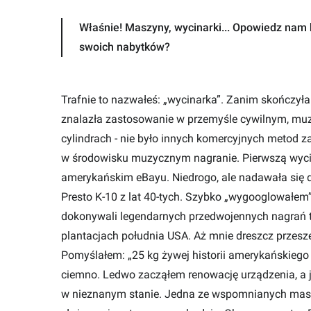
Właśnie! Maszyny, wycinarki... Opowiedz nam hi
swoich nabytków?
Trafnie to nazwałeś: „wycinarka”. Zanim skończył
znalazła zastosowanie w przemyśle cywilnym, muzy
cylindrach - nie było innych komercyjnych metod z
w środowisku muzycznym nagranie. Pierwszą wycin
amerykańskim eBayu. Niedrogo, ale nadawała się d
Presto K-10 z lat 40-tych. Szybko „wygooglowałem
dokonywali legendarnych przedwojennych nagrań t
plantacjach południa USA. Aż mnie dreszcz przesze
Pomyślałem: „25 kg żywej historii amerykańskiego 
ciemno. Ledwo zacząłem renowację urządzenia, a ju
w nieznanym stanie. Jedna ze wspomnianych maszy