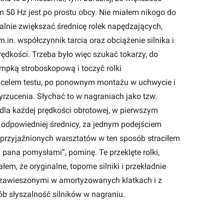
 50 Hz jest po prostu obcy. Nie miałem nikogo do
nalnie zwiększać średnicę rolek napędzających,
in. współczynnik tarcia oraz obciążenie silnika i
ędkości. Trzeba było więc szukać tokarzy, do
ampką stroboskopową i toczyć rolki
ki celem testu, po ponownym montażu w uchwycie i
yrzucenia. Słychać to w nagraniach jako tzw.
, dla każdej prędkości obrotowej, w pierwszym
u odpowiedniej średnicy, za jednym podejściem
zaprzyjaźnionych warsztatów w ten sposób straciłem
i pana pomysłami”, pominę. Te przeklęte rolki,
em, że oryginalne, toporne silniki i przekładnie
 zawieszonymi w amortyzowanych klatkach i z
 słyszalność silników w nagraniu.