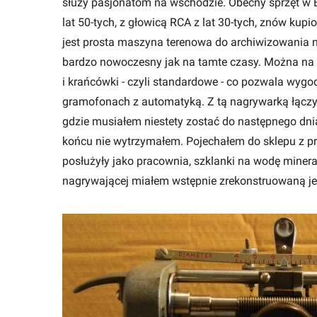
służy pasjonatom na wschodzie. Obecny sprzęt w B
lat 50-tych, z głowicą RCA z lat 30-tych, znów kupi
jest prosta maszyna terenowa do archiwizowania nag
bardzo nowoczesny jak na tamte czasy. Można na n
i krańcówki - czyli standardowe - co pozwala wygod
gramofonach z automatyką. Z tą nagrywarką łączy s
gdzie musiałem niestety zostać do następnego dnia
końcu nie wytrzymałem. Pojechałem do sklepu z pr
posłużyły jako pracownia, szklanki na wodę mineral
nagrywającej miałem wstępnie zrekonstruowaną je