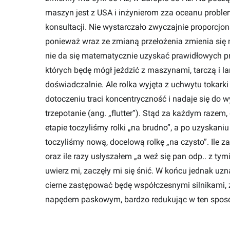
maszyn jest z USA i inżynierom zza oceanu problem
konsultacji. Nie wystarczało zwyczajnie proporcjo
ponieważ wraz ze zmianą przełożenia zmienia się m.
nie da się matematycznie uzyskać prawidłowych pr
których będę mógł jeździć z maszynami, tarczą i l
doświadczalnie. Ale rolka wyjęta z uchwytu tokar
dotoczeniu traci koncentryczność i nadaje się do w
trzepotanie (ang. „flutter”). Stąd za każdym razem
etapie toczyliśmy rolki „na brudno”, a po uzyskani
toczyliśmy nową, docelową rolkę „na czysto”. Ile 
oraz ile razy usłyszałem „a weź się pan odp.. z tym
uwierz mi, zaczęły mi się śnić. W końcu jednak uznał
cierne zastępować będę współczesnymi silnikami,
napędem paskowym, bardzo redukując w ten sposób