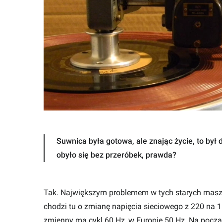
Suwnica była gotowa, ale znając życie, to był
obyło się bez przeróbek, prawda?
Tak. Największym problemem w tych starych maszyn
chodzi tu o zmianę napięcia sieciowego z 220 na 1
zmienny ma cykl 60 Hz, w Europie 50 Hz. Na począt