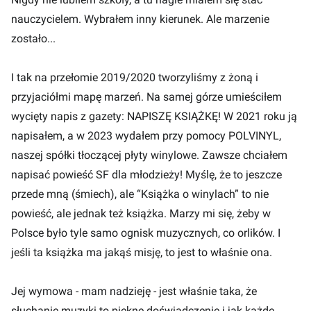
nauczycielem. Wybrałem inny kierunek. Ale marzenie
zostało...
I tak na przełomie 2019/2020 tworzyliśmy z żoną i
przyjaciółmi mapę marzeń. Na samej górze umieściłem
wycięty napis z gazety: NAPISZĘ KSIĄŻKĘ! W 2021 roku ją
napisałem, a w 2023 wydałem przy pomocy POLVINYL,
naszej spółki tłoczącej płyty winylowe. Zawsze chciałem
napisać powieść SF dla młodzieży! Myślę, że to jeszcze
przede mną (śmiech), ale “Książka o winylach” to nie
powieść, ale jednak też książka. Marzy mi się, żeby w
Polsce było tyle samo ognisk muzycznych, co orlików. I
jeśli ta książka ma jakąś misję, to jest to właśnie ona.
Jej wymowa - mam nadzieję - jest właśnie taka, że
słuchanie muzyki to piękne doświadczenie i jak każde