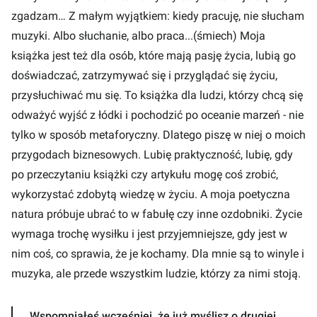
zgadzam… Z małym wyjątkiem: kiedy pracuję, nie słucham
muzyki. Albo słuchanie, albo praca...(śmiech) Moja
książka jest też dla osób, które mają pasję życia, lubią go
doświadczać, zatrzymywać się i przyglądać się życiu,
przysłuchiwać mu się. To książka dla ludzi, którzy chcą się
odważyć wyjść z łódki i pochodzić po oceanie marzeń - nie
tylko w sposób metaforyczny. Dlatego piszę w niej o moich
przygodach biznesowych. Lubię praktyczność, lubię, gdy
po przeczytaniu książki czy artykułu mogę coś zrobić,
wykorzystać zdobytą wiedzę w życiu. A moja poetyczna
natura próbuje ubrać to w fabułę czy inne ozdobniki. Życie
wymaga trochę wysiłku i jest przyjemniejsze, gdy jest w
nim coś, co sprawia, że je kochamy. Dla mnie są to winyle i
muzyka, ale przede wszystkim ludzie, którzy za nimi stoją.
Wspomniałeś wcześniej, że już myślisz o drugiej