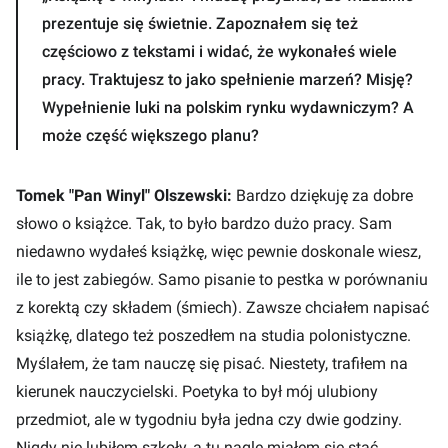
prezentuje się świetnie. Zapoznałem się też
częściowo z tekstami i widać, że wykonałeś wiele
pracy. Traktujesz to jako spełnienie marzeń? Misję?
Wypełnienie luki na polskim rynku wydawniczym? A
może część większego planu?
Tomek "Pan Winyl" Olszewski:
Bardzo dziękuję za dobre
słowo o książce. Tak, to było bardzo dużo pracy. Sam
niedawno wydałeś książkę, więc pewnie doskonale wiesz,
ile to jest zabiegów. Samo pisanie to pestka w porównaniu
z korektą czy składem (śmiech). Zawsze chciałem napisać
książkę, dlatego też poszedłem na studia polonistyczne.
Myślałem, że tam nauczę się pisać. Niestety, trafiłem na
kierunek nauczycielski. Poetyka to był mój ulubiony
przedmiot, ale w tygodniu była jedna czy dwie godziny.
Nigdy nie lubiłem szkoły, a tu nagle miałem się stać