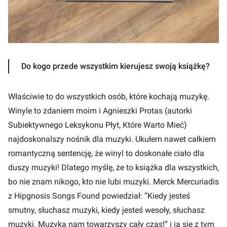
Do kogo przede wszystkim kierujesz swoją książkę?
Właściwie to do wszystkich osób, które kochają muzykę.
Winyle to zdaniem moim i Agnieszki Protas (autorki
Subiektywnego Leksykonu Płyt, Które Warto Mieć)
najdoskonalszy nośnik dla muzyki. Ukułem nawet całkiem
romantyczną sentencję, że winyl to doskonałe ciało dla
duszy muzyki! Dlatego myślę, że to książka dla wszystkich,
bo nie znam nikogo, kto nie lubi muzyki. Merck Mercuriadis
z Hipgnosis Songs Found powiedział: “Kiedy jesteś
smutny, słuchasz muzyki, kiedy jesteś wesoły, słuchasz
muzyki. Muzyka nam towarzyszy cały czas!” i ja się z tym