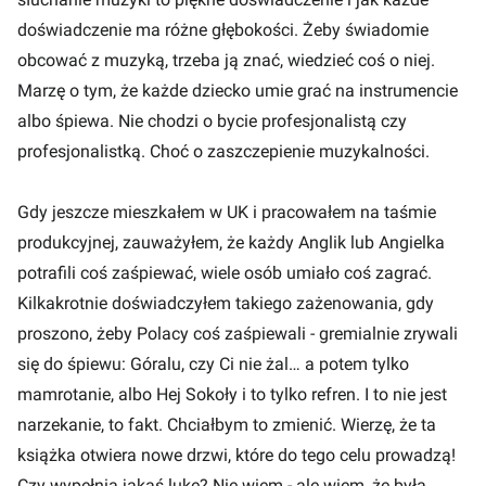
doświadczenie ma różne głębokości. Żeby świadomie
obcować z muzyką, trzeba ją znać, wiedzieć coś o niej.
Marzę o tym, że każde dziecko umie grać na instrumencie
albo śpiewa. Nie chodzi o bycie profesjonalistą czy
profesjonalistką. Choć o zaszczepienie muzykalności.
Gdy jeszcze mieszkałem w UK i pracowałem na taśmie
produkcyjnej, zauważyłem, że każdy Anglik lub Angielka
potrafili coś zaśpiewać, wiele osób umiało coś zagrać.
Kilkakrotnie doświadczyłem takiego zażenowania, gdy
proszono, żeby Polacy coś zaśpiewali - gremialnie zrywali
się do śpiewu: Góralu, czy Ci nie żal… a potem tylko
mamrotanie, albo Hej Sokoły i to tylko refren. I to nie jest
narzekanie, to fakt. Chciałbym to zmienić. Wierzę, że ta
książka otwiera nowe drzwi, które do tego celu prowadzą!
Czy wypełnia jakąś lukę? Nie wiem - ale wiem, że była