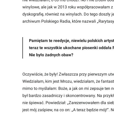
winylowe, ale jak w 2013 roku współpracowałam z 
dyskografię, również na winylach. Do tego doszły 
archiwum Polskiego Radia, które nazwali „Rarytasy
Pamiętam te reedycje, niewielu polskich arty
teraz te wszystkie ukochane piosenki oddała P
Nie było żadnych obaw?
Oczywiście, że były! Zwłaszcza przy pierwszym ut
Wiedziałam, kim jest Mrozu, wiedziałam, że fantas
mimo to myślałam: Boże, a jak on mi zepsuje ten 
był bardzo zasadniczy i skoncentrowany. Na przyk
nie śpiewać. Powiedział: „Zarezerwowałem dla sie
jest mój zaśpiew, na co on: „A teraz będzie mój!”. 