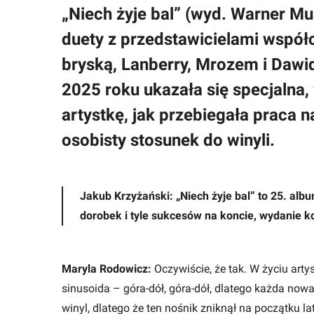
„Niech żyje bal” (wyd. Warner Mus
duety z przedstawicielami współ
bryską, Lanberry, Mrozem i Daw
2025 roku ukazała się specjalna
artystkę, jak przebiegała praca n
osobisty stosunek do winyli.
Jakub Krzyżański: „Niech żyje bal” to 25. alb
dorobek i tyle sukcesów na koncie, wydanie kol
Maryla Rodowicz:
Oczywiście, że tak. W życiu art
sinusoida – góra-dół, góra-dół, dlatego każda nowa 
winyl, dlatego że ten nośnik zniknął na początku la