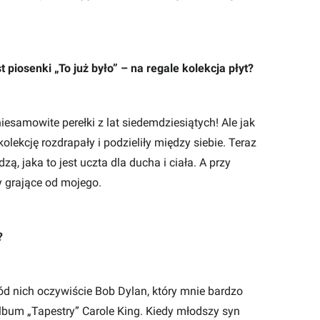
 piosenki „To już było” – na regale kolekcja płyt?
iesamowite perełki z lat siedemdziesiątych! Ale jak
lekcję rozdrapały i podzieliły między siebie. Teraz
zą, jaka to jest uczta dla ducha i ciała. A przy
y grające od mojego.
?
ód nich oczywiście Bob Dylan, który mnie bardzo
album „Tapestry” Carole King. Kiedy młodszy syn