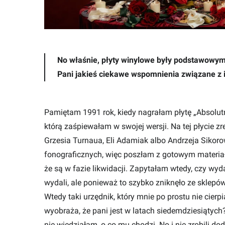
No właśnie, płyty winylowe były podstawowym 
Pani jakieś ciekawe wspomnienia związane z
Pamiętam 1991 rok, kiedy nagrałam płytę „Absolutni
którą zaśpiewałam w swojej wersji. Na tej płycie z
Grzesia Turnaua, Eli Adamiak albo Andrzeja Sikorow
fonograficznych, więc poszłam z gotowym materiał
że są w fazie likwidacji. Zapytałam wtedy, czy wy
wydali, ale ponieważ to szybko zniknęło ze sklepów
Wtedy taki urzędnik, który mnie po prostu nie cierpi
wyobraża, że pani jest w latach siedemdziesiątych
nie wiedziałam, o co mu chodzi. No i nie zrobili d