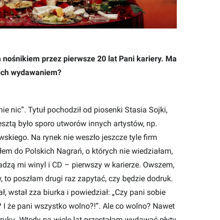
nośnikiem przez pierwsze 20 lat Pani kariery. Ma
 ich wydawaniem?
e nic”. Tytuł pochodził od piosenki Stasia Sojki,
resztą było sporo utworów innych artystów, np.
skiego. Na rynek nie weszło jeszcze tyle firm
em do Polskich Nagrań, o których nie wiedziałam,
dadzą mi winyl i CD – pierwszy w karierze. Owszem,
, to poszłam drugi raz zapytać, czy będzie dodruk.
ał, wstał zza biurka i powiedział: „Czy pani sobie
? I że pani wszystko wolno?!”. Ale co wolno? Nawet
odruku. Wtedy na wiele lat przestałam wydawać płyty