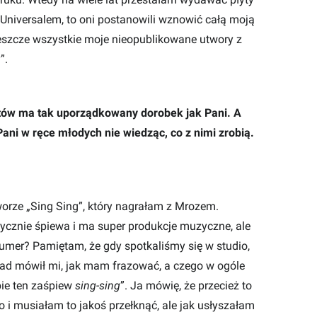
Universalem, to oni postanowili wznowić całą moją
jeszcze wszystkie moje nieopublikowane utwory z
”.
stów ma tak uporządkowany dorobek jak Pani. A
ani w ręce młodych nie wiedząc, co z nimi zrobią.
worze „Sing Sing”, który nagrałam z Mrozem.
tycznie śpiewa i ma super produkcje muzyczne, ale
numer? Pamiętam, że gdy spotkaliśmy się w studio,
ład mówił mi, jak mam frazować, a czego w ogóle
bie ten zaśpiew
sing-sing
”. Ja mówię, że przecież to
No i musiałam to jakoś przełknąć, ale jak usłyszałam