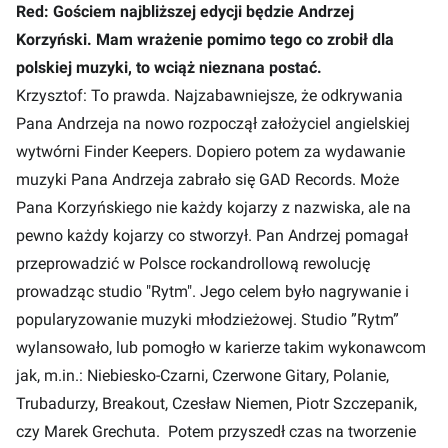
Red: Gościem najbliższej edycji będzie Andrzej
Korzyński. Mam wrażenie pomimo tego co zrobił dla
polskiej muzyki, to wciąż nieznana postać.
Krzysztof: To prawda. Najzabawniejsze, że odkrywania
Pana Andrzeja na nowo rozpoczął założyciel angielskiej
wytwórni Finder Keepers. Dopiero potem za wydawanie
muzyki Pana Andrzeja zabrało się GAD Records. Może
Pana Korzyńskiego nie każdy kojarzy z nazwiska, ale na
pewno każdy kojarzy co stworzył. Pan Andrzej pomagał
przeprowadzić w Polsce rockandrollową rewolucję
prowadząc studio "Rytm". Jego celem było nagrywanie i
popularyzowanie muzyki młodzieżowej. Studio ”Rytm”
wylansowało, lub pomogło w karierze takim wykonawcom
jak, m.in.: Niebiesko-Czarni, Czerwone Gitary, Polanie,
Trubadurzy, Breakout, Czesław Niemen, Piotr Szczepanik,
czy Marek Grechuta. Potem przyszedł czas na tworzenie