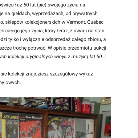
święcił aż 60 lat (sic) swojego życia na
 je na giełdach, wyprzedażach, od prywatnych
to, sklepów kolekcjonerskich w Vermont, Quebec
k całego jego życia, który teraz, z uwagi na stan
zi tylko i wyłącznie odsprzedaż całego zbioru, a
eszcze trochę potrwać. W opisie przedmiotu aukcji
ch kolekcji oryginalnych winyli z muzyką lat 50. i
isie kolekcji znajdziesz szczegółowy wykaz
inylowych.