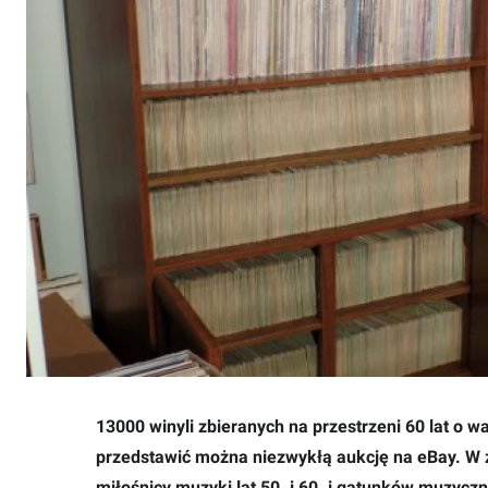
13000 winyli zbieranych na przestrzeni 60 lat o war
przedstawić można niezwykłą aukcję na eBay. W 
miłośnicy muzyki lat 50. i 60. i gatunków muzyczn