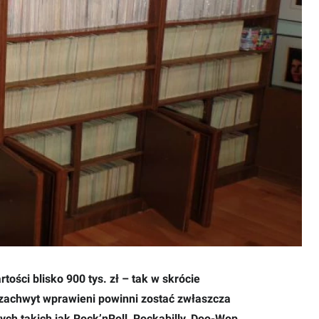
tości blisko 900 tys. zł – tak w skrócie
zachwyt wprawieni powinni zostać zwłaszcza
ych takich jak Rock’nRoll, Rockabilly, Doo-Wop