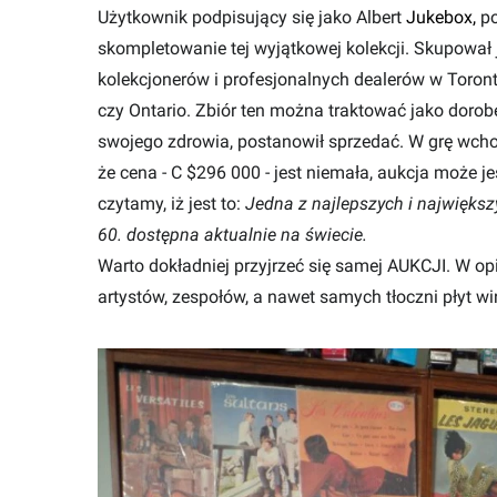
Użytkownik podpisujący się jako Albert
Jukebox,
po
skompletowanie tej wyjątkowej kolekcji. Skupował
kolekcjonerów i profesjonalnych dealerów w Toron
czy Ontario. Zbiór ten można traktować jako dorobe
swojego zdrowia, postanowił sprzedać. W grę wchod
że cena - C $296 000 - jest niemała, aukcja może j
czytamy, iż jest to:
Jedna z najlepszych i największy
60. dostępna aktualnie na świecie.
Warto dokładniej przyjrzeć się samej
AUKCJI
. W op
artystów, zespołów, a nawet samych tłoczni płyt w