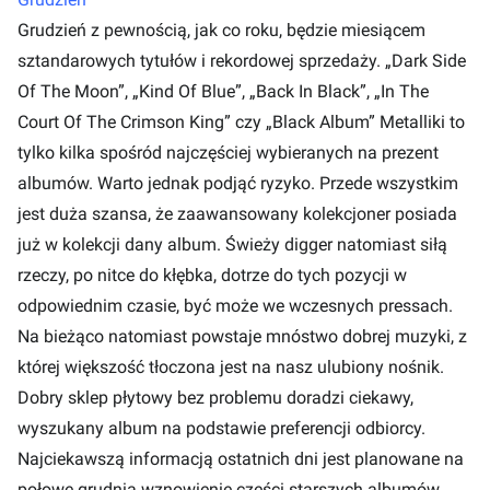
Grudzień z pewnością, jak co roku, będzie miesiącem
sztandarowych tytułów i rekordowej sprzedaży. „Dark Side
Of The Moon”, „Kind Of Blue”, „Back In Black”, „In The
Court Of The Crimson King” czy „Black Album” Metalliki to
tylko kilka spośród najczęściej wybieranych na prezent
albumów. Warto jednak podjąć ryzyko. Przede wszystkim
jest duża szansa, że zaawansowany kolekcjoner posiada
już w kolekcji dany album. Świeży digger natomiast siłą
rzeczy, po nitce do kłębka, dotrze do tych pozycji w
odpowiednim czasie, być może we wczesnych pressach.
Na bieżąco natomiast powstaje mnóstwo dobrej muzyki, z
której większość tłoczona jest na nasz ulubiony nośnik.
Dobry sklep płytowy bez problemu doradzi ciekawy,
wyszukany album na podstawie preferencji odbiorcy.
Najciekawszą informacją ostatnich dni jest planowane na
połowę grudnia wznowienie części starszych albumów