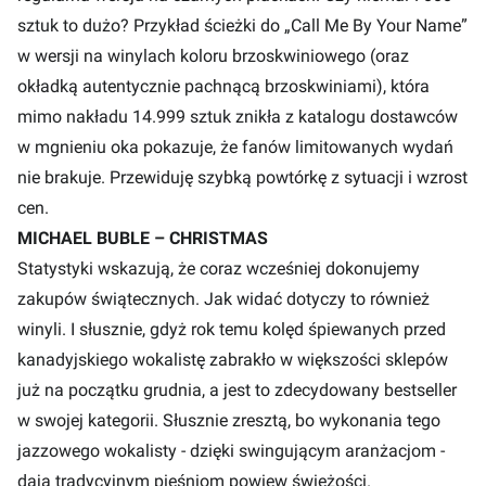
sztuk to dużo? Przykład ścieżki do „Call Me By Your Name”
w wersji na winylach koloru brzoskwiniowego (oraz
okładką autentycznie pachnącą brzoskwiniami), która
mimo nakładu 14.999 sztuk znikła z katalogu dostawców
w mgnieniu oka pokazuje, że fanów limitowanych wydań
nie brakuje. Przewiduję szybką powtórkę z sytuacji i wzrost
cen.
MICHAEL BUBLE – CHRISTMAS
Statystyki wskazują, że coraz wcześniej dokonujemy
zakupów świątecznych. Jak widać dotyczy to również
winyli. I słusznie, gdyż rok temu kolęd śpiewanych przed
kanadyjskiego wokalistę zabrakło w większości sklepów
już na początku grudnia, a jest to zdecydowany bestseller
w swojej kategorii. Słusznie zresztą, bo wykonania tego
jazzowego wokalisty - dzięki swingującym aranżacjom -
dają tradycyjnym pieśniom powiew świeżości.