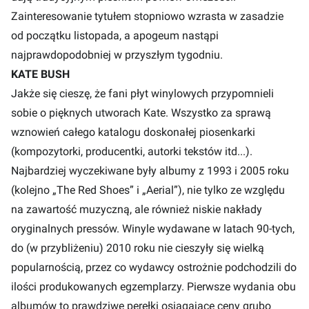
Zainteresowanie tytułem stopniowo wzrasta w zasadzie
od początku listopada, a apogeum nastąpi
najprawdopodobniej w przyszłym tygodniu.
KATE BUSH
Jakże się cieszę, że fani płyt winylowych przypomnieli
sobie o pięknych utworach Kate. Wszystko za sprawą
wznowień całego katalogu doskonałej piosenkarki
(kompozytorki, producentki, autorki tekstów itd...).
Najbardziej wyczekiwane były albumy z 1993 i 2005 roku
(kolejno „The Red Shoes” i „Aerial”), nie tylko ze względu
na zawartość muzyczną, ale również niskie nakłady
oryginalnych pressów. Winyle wydawane w latach 90-tych,
do (w przybliżeniu) 2010 roku nie cieszyły się wielką
popularnością, przez co wydawcy ostrożnie podchodzili do
ilości produkowanych egzemplarzy. Pierwsze wydania obu
albumów to prawdziwe perełki osiągające ceny grubo