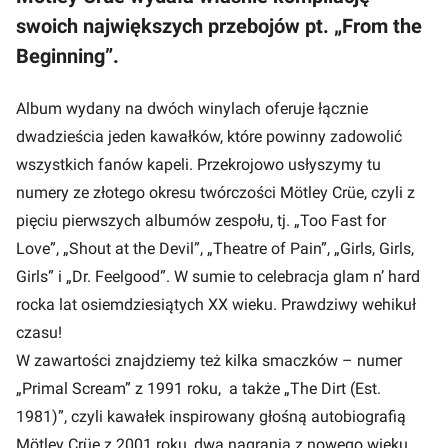
swoich największych przebojów pt. „From the
Beginning”.
Album wydany na dwóch winylach oferuje łącznie
dwadzieścia jeden kawałków, które powinny zadowolić
wszystkich fanów kapeli. Przekrojowo usłyszymy tu
numery ze złotego okresu twórczości Mötley Crüe, czyli z
pięciu pierwszych albumów zespołu, tj. „Too Fast for
Love”, „Shout at the Devil”, „Theatre of Pain”, „Girls, Girls,
Girls” i „Dr. Feelgood”. W sumie to celebracja glam n’ hard
rocka lat osiemdziesiątych XX wieku. Prawdziwy wehikuł
czasu!
W zawartości znajdziemy też kilka smaczków – numer
„Primal Scream” z 1991 roku, a także „The Dirt (Est.
1981)”, czyli kawałek inspirowany głośną autobiografią
Mötley Crüe z 2001 roku, dwa nagrania z nowego wieku