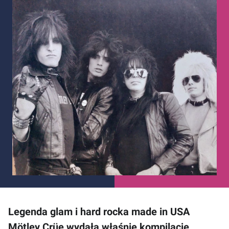
Legenda glam i hard rocka made in USA
Mötley Crüe wydała właśnie kompilację