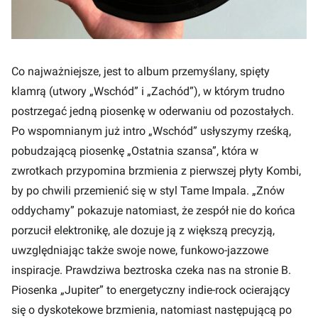
Co najważniejsze, jest to album przemyślany, spięty
klamrą (utwory „Wschód” i „Zachód”), w którym trudno
postrzegać jedną piosenkę w oderwaniu od pozostałych.
Po wspomnianym już intro „Wschód” usłyszymy rześką,
pobudzającą piosenkę „Ostatnia szansa”, która w
zwrotkach przypomina brzmienia z pierwszej płyty Kombi,
by po chwili przemienić się w styl Tame Impala. „Znów
oddychamy” pokazuje natomiast, że zespół nie do końca
porzucił elektronikę, ale dozuje ją z większą precyzją,
uwzględniając także swoje nowe, funkowo-jazzowe
inspiracje. Prawdziwa beztroska czeka nas na stronie B.
Piosenka „Jupiter” to energetyczny indie-rock ocierający
się o dyskotekowe brzmienia, natomiast następującą po