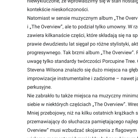
niewykluczone, że wprowadzimy się w stan nostalg
kontekście nieskończoności.
Natomiast w sensie muzycznym album „The Overvie
i „The Overview”, ale to podział tylko umowny. W 
zawiera kilkanaście części, które składają się na s
prawie dwudziestu lat sięgał po różne stylistyki, ak
progresywnego. Tak brzmi album „The Overview”. P
uwagę tylko standardy twórczości Porcupine Tree
Stevena Wilsona znalazło się dużo miejsca na głęb
improwizacje instrumentalne i zadziorne – nawet ja
perkusyjne.
Nie zabrakło tu także miejsca na muzyczny minima
siebie w niektórych częściach „The Overview”. Wre
Mniej przebojowy, niż na kilku ostatnich krążkach so
przemawiający do słuchacza pamiętającego najleps
Overview” musi wzbudzać skojarzenia z flagowym