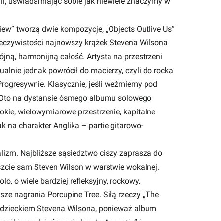
ii, uświadamiając sobie jak niewiele znaczymy w
w” tworzą dwie kompozycje, „Objects Outlive Us”
rzeczywistości najnowszy krążek Stevena Wilsona
pójną, harmonijną całość. Artysta na przestrzeni
tualnie jednak powrócił do macierzy, czyli do rocka
rogresywnie. Klasycznie, jeśli weźmiemy pod
. Oto na dystansie ósmego albumu solowego
okie, wielowymiarowe przestrzenie, kapitalne
k na charakter Anglika – partie gitarowo-
lizm. Najbliższe sąsiedztwo ciszy zaprasza do
szcie sam Steven Wilson w warstwie wokalnej.
lo, o wiele bardziej refleksyjny, rockowy,
ze nagrania Porcupine Tree. Siłą rzeczy „The
 dzieckiem Stevena Wilsona, ponieważ album