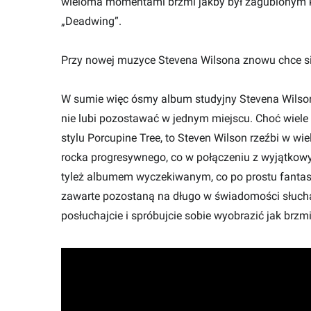
wieloma momentami brzmi jakby był zagubionym kr
„Deadwing”.
Przy nowej muzyce Stevena Wilsona znowu chce s
W sumie więc ósmy album studyjny Stevena Wilson
nie lubi pozostawać w jednym miejscu. Choć wiel
stylu Porcupine Tree, to Steven Wilson rzeźbi w wi
rocka progresywnego, co w połączeniu z wyjątkowy
tyleż albumem wyczekiwanym, co po prostu fantas
zawarte pozostaną na długo w świadomości słucha
posłuchajcie i spróbujcie sobie wyobrazić jak brz