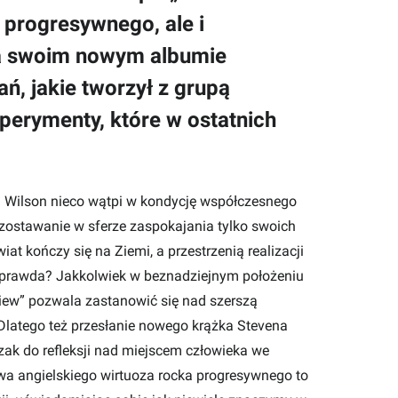
 progresywnego, ale i
na swoim nowym albumie
ń, jakie tworzył z grupą
perymenty, które w ostatnich
n Wilson nieco wątpi w kondycję współczesnego
zostawanie w sferze zaspokajania tylko swoich
t kończy się na Ziemi, a przestrzenią realizacji
o, prawda? Jakkolwiek w beznadziejnym położeniu
view” pozwala zastanowić się nad szerszą
Dlatego też przesłanie nowego krążka Stevena
ak do refleksji nad miejscem człowieka we
owa angielskiego wirtuoza rocka progresywnego to