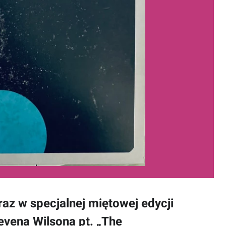
az w specjalnej miętowej edycji
evena Wilsona pt. „The