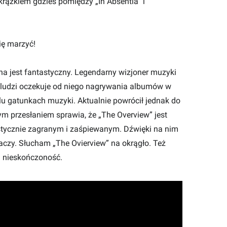
ążkiem gdzieś pomiędzy „In Absentia” i
ię marzyć!
a jest fantastyczny. Legendarny wizjoner muzyki
e ludzi oczekuje od niego nagrywania albumów w
elu gatunkach muzyki. Aktualnie powrócił jednak do
m przesłaniem sprawia, że „The Overview” jest
tycznie zagranym i zaśpiewanym. Dźwięki na nim
czy. Słucham „The Ovierview” na okrągło. Też
mi nieskończoność.