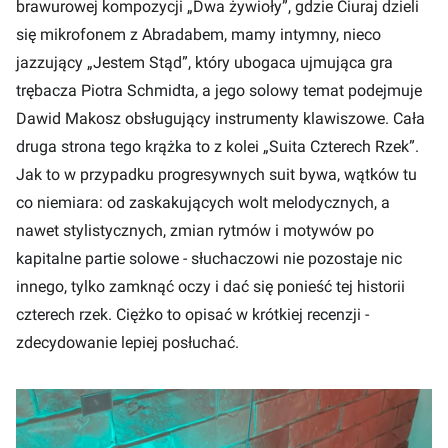
brawurowej kompozycji „Dwa żywioły”, gdzie Ciuraj dzieli
się mikrofonem z Abradabem, mamy intymny, nieco
jazzujący „Jestem Stąd”, który ubogaca ujmująca gra
trębacza Piotra Schmidta, a jego solowy temat podejmuje
Dawid Makosz obsługujący instrumenty klawiszowe. Cała
druga strona tego krążka to z kolei „Suita Czterech Rzek”.
Jak to w przypadku progresywnych suit bywa, wątków tu
co niemiara: od zaskakujących wolt melodycznych, a
nawet stylistycznych, zmian rytmów i motywów po
kapitalne partie solowe - słuchaczowi nie pozostaje nic
innego, tylko zamknąć oczy i dać się ponieść tej historii
czterech rzek. Ciężko to opisać w krótkiej recenzji -
zdecydowanie lepiej posłuchać.