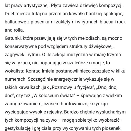
lat pracy artystycznej. Płyta zawiera dziewięć kompozycji.
Duet miesza tutaj na przemian kawałki bardziej spokojne,
balladowe z piosenkami zaklętymi w rytmach bluesa i rock
and rolla.
Gatunki, które przewijają się w tych melodiach, są mocno
konserwatywne pod względem struktury dźwiękowej,
zagrywek i rytmu. O ile sekcja muzyczna w miarę trzyma
się w ryzach, nie popadając w szaleńcze emocje, to
wokalista Konrad Imiela postanowił nieco zaszaleć w kilku
numerach. Szczególnie energetycznie wykazuje się w
takich kawałkach, jak „Rozmowy u fryzjera”, „Dno, dno,
dno”, czy też „W koloseum świata” – śpiewając z wielkim
zaangażowaniem, czasem buntowniczo, krzycząc,
wyciągając wysokie rejestry. Bardzo chętnie wysłuchałbym
tych kompozycji na żywo – mogę sobie tylko wyobrazić
gestykulację i grę ciała przy wykonywaniu tych piosenek