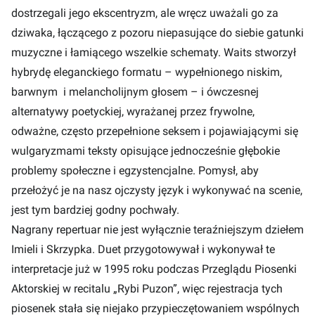
dostrzegali jego ekscentryzm, ale wręcz uważali go za
dziwaka, łączącego z pozoru niepasujące do siebie gatunki
muzyczne i łamiącego wszelkie schematy. Waits stworzył
hybrydę eleganckiego formatu – wypełnionego niskim,
barwnym i melancholijnym głosem – i ówczesnej
alternatywy poetyckiej, wyrażanej przez frywolne,
odważne, często przepełnione seksem i pojawiającymi się
wulgaryzmami teksty opisujące jednocześnie głębokie
problemy społeczne i egzystencjalne. Pomysł, aby
przełożyć je na nasz ojczysty język i wykonywać na scenie,
jest tym bardziej godny pochwały.
Nagrany repertuar nie jest wyłącznie teraźniejszym dziełem
Imieli i Skrzypka. Duet przygotowywał i wykonywał te
interpretacje już w 1995 roku podczas Przeglądu Piosenki
Aktorskiej w recitalu „Rybi Puzon”, więc rejestracja tych
piosenek stała się niejako przypieczętowaniem wspólnych