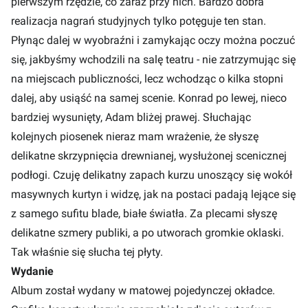
pierwszym rzędzie, co zaraz przy nich. Bardzo dobra
realizacja nagrań studyjnych tylko potęguje ten stan.
Płynąc dalej w wyobraźni i zamykając oczy można poczuć
się, jakbyśmy wchodzili na salę teatru - nie zatrzymując się
na miejscach publiczności, lecz wchodząc o kilka stopni
dalej, aby usiąść na samej scenie. Konrad po lewej, nieco
bardziej wysunięty, Adam bliżej prawej. Słuchając
kolejnych piosenek nieraz mam wrażenie, że słyszę
delikatne skrzypnięcia drewnianej, wysłużonej scenicznej
podłogi. Czuję delikatny zapach kurzu unoszący się wokół
masywnych kurtyn i widzę, jak na postaci padają lejące się
z samego sufitu blade, białe światła. Za plecami słyszę
delikatne szmery publiki, a po utworach gromkie oklaski.
Tak właśnie się słucha tej płyty.
Wydanie
Album został wydany w matowej pojedynczej okładce.