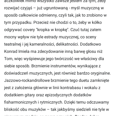
aczkolwiek mimo wszystko zawsze jestem za tym, żeby
rozwijać czyjąś – już ugruntowaną - myśl muzyczną w
sposób całkowicie odmienny, czyli tak, jak to zrobiono w
tym przypadku. Przecież nie chodzi o to, żeby w kółko
odgrywać covery "kropka w kropkę". Czuć tutaj zatem
mocny wpływ nie tyle estrady muzycznej, co sceny
teatralnej i jej kameralności, delikatności. Dodatkowo
Konrad Imiela ma zdecydowanie inną barwę głosu niż
Tom, więc wyśpiewuje jego twórczość we właściwy dla
siebie sposób. Brzmienie instrumentów, wynikające z
doświadczeń muzycznych, jest również bardzo oryginalne.
Jazzowo-rockandrollowe brzmienie tego duetu zamknięte
jest z założenia głównie w linii kontrabasu i wokalu z
dodatkiem gitary oraz epizodycznych dodatków
fisharmonicznych i rytmicznych. Dzięki temu odczuwamy
bliskość obu muzyków – tak jakbyśmy siedzieli nie tyle w