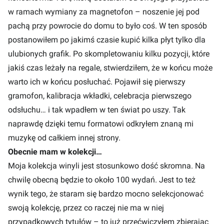
w ramach wymiany za magnetofon – noszenie jej pod
pachą przy powrocie do domu to było coś. W ten sposób
postanowiłem po jakimś czasie kupić kilka płyt tylko dla
ulubionych grafik. Po skompletowaniu kilku pozycji, które
jakiś czas leżały na regale, stwierdziłem, że w końcu może
warto ich w końcu posłuchać. Pojawił się pierwszy
gramofon, kalibracja wkładki, celebracja pierwszego
odsłuchu… i tak wpadłem w ten świat po uszy. Tak
naprawdę dzięki temu formatowi odkryłem znaną mi
muzykę od całkiem innej strony.
Obecnie mam w kolekcji…
Moja kolekcja winyli jest stosunkowo dość skromna. Na
chwilę obecną będzie to około 100 wydań. Jest to też
wynik tego, że staram się bardzo mocno selekcjonować
swoją kolekcję, przez co raczej nie ma w niej
przypadkowych tytułów – to już przećwiczyłem zbierając