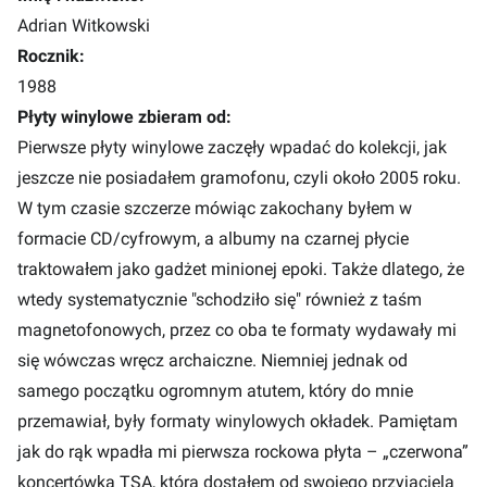
Adrian Witkowski
Rocznik:
1988
Płyty winylowe zbieram od:
Pierwsze płyty winylowe zaczęły wpadać do kolekcji, jak
jeszcze nie posiadałem gramofonu, czyli około 2005 roku.
W tym czasie szczerze mówiąc zakochany byłem w
formacie CD/cyfrowym, a albumy na czarnej płycie
traktowałem jako gadżet minionej epoki. Także dlatego, że
wtedy systematycznie "schodziło się" również z taśm
magnetofonowych, przez co oba te formaty wydawały mi
się wówczas wręcz archaiczne. Niemniej jednak od
samego początku ogromnym atutem, który do mnie
przemawiał, były formaty winylowych okładek. Pamiętam
jak do rąk wpadła mi pierwsza rockowa płyta – „czerwona”
koncertówka TSA, którą dostałem od swojego przyjaciela