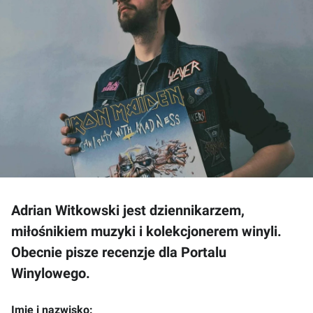
Adrian Witkowski jest dziennikarzem,
miłośnikiem muzyki i kolekcjonerem winyli.
Obecnie pisze recenzje dla Portalu
Winylowego.
Imię i nazwisko: