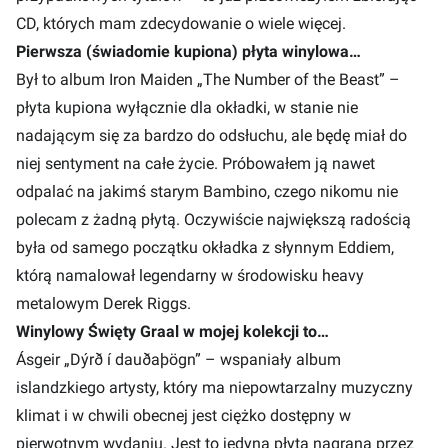
CD, których mam zdecydowanie o wiele więcej.
Pierwsza (świadomie kupiona) płyta winylowa…
Był to album Iron Maiden „The Number of the Beast” –
płyta kupiona wyłącznie dla okładki, w stanie nie
nadającym się za bardzo do odsłuchu, ale będę miał do
niej sentyment na całe życie. Próbowałem ją nawet
odpalać na jakimś starym Bambino, czego nikomu nie
polecam z żadną płytą. Oczywiście największą radością
była od samego początku okładka z słynnym Eddiem,
którą namalował legendarny w środowisku heavy
metalowym Derek Riggs.
Winylowy Święty Graal w mojej kolekcji to…
Ásgeir „Dýrð í dauðaþögn” – wspaniały album
islandzkiego artysty, który ma niepowtarzalny muzyczny
klimat i w chwili obecnej jest ciężko dostępny w
pierwotnym wydaniu. Jest to jedyna płyta nagrana przez