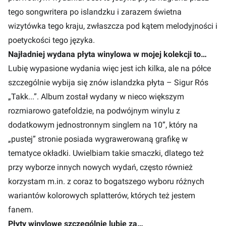
tego songwritera po islandzku i zarazem świetna
wizytówka tego kraju, zwłaszcza pod kątem melodyjności i
poetyckości tego języka.
Najładniej wydana płyta winylowa w mojej kolekcji to…
Lubię wypasione wydania więc jest ich kilka, ale na półce
szczególnie wybija się znów islandzka płyta – Sigur Rós
„Takk...”. Album został wydany w nieco większym
rozmiarowo gatefoldzie, na podwójnym winylu z
dodatkowym jednostronnym singlem na 10”, który na
„pustej” stronie posiada wygrawerowaną grafikę w
tematyce okładki. Uwielbiam takie smaczki, dlatego też
przy wyborze innych nowych wydań, często również
korzystam m.in. z coraz to bogatszego wyboru różnych
wariantów kolorowych splatterów, których też jestem
fanem.
Płyty winylowe szczególnie lubię za…