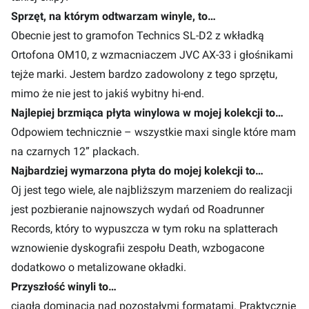
Sprzęt, na którym odtwarzam winyle, to…
Obecnie jest to gramofon Technics SL-D2 z wkładką
Ortofona OM10, z wzmacniaczem JVC AX-33 i głośnikami
tejże marki. Jestem bardzo zadowolony z tego sprzętu,
mimo że nie jest to jakiś wybitny hi-end.
Najlepiej brzmiąca płyta winylowa w mojej kolekcji to…
Odpowiem technicznie – wszystkie maxi single które mam
na czarnych 12” plackach.
Najbardziej wymarzona płyta do mojej kolekcji to…
Oj jest tego wiele, ale najbliższym marzeniem do realizacji
jest pozbieranie najnowszych wydań od Roadrunner
Records, który to wypuszcza w tym roku na splatterach
wznowienie dyskografii zespołu Death, wzbogacone
dodatkowo o metalizowane okładki.
Przyszłość winyli to…
ciągła dominacja nad pozostałymi formatami. Praktycznie