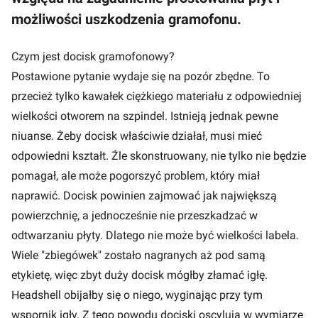
możliwości uszkodzenia gramofonu.
Czym jest docisk gramofonowy?
Postawione pytanie wydaje się na pozór zbędne. To
przecież tylko kawałek ciężkiego materiału z odpowiedniej
wielkości otworem na szpindel. Istnieją jednak pewne
niuanse. Żeby docisk właściwie działał, musi mieć
odpowiedni kształt. Źle skonstruowany, nie tylko nie będzie
pomagał, ale może pogorszyć problem, który miał
naprawić. Docisk powinien zajmować jak największą
powierzchnię, a jednocześnie nie przeszkadzać w
odtwarzaniu płyty. Dlatego nie może być wielkości labela.
Wiele "zbiegówek" zostało nagranych aż pod samą
etykietę, więc zbyt duży docisk mógłby złamać igłę.
Headshell obijałby się o niego, wyginając przy tym
wspornik igły. Z tego powodu dociski oscylują w wymiarze