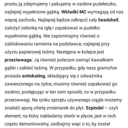
prostu ją zdejmujemy i pakujemy w osobne pudełeczko,
najlepiej wypełnione gąbką.
Wkładki MC
wymagają od nas
więcej zachodu. Najlepiej będzie odkręcić cały
headshell
,
założyć osłonkę na igłę i zapakować w pudełko
wypełnione gąbką. Nie zapominajmy również o
zablokowaniu ramienia na podstawce, najlepiej przy
użyciu papierowej taśmy. Następna w kolejce jest
przeciwwaga
. Ją również polecam owinąć kawałkiem
gąbki i zakleić taśmą. W przypadku, gdy nasz gramofon
posiada
antiskating,
składający się z odważnika
zawieszonego na żyłce
,
musimy również zapakować go
osobno, postępując w ten sam sposób, co w przypadku
przeciwwagi. Na rynku sprzętu używanego ciągle możemy
znaleźć sporą ofertę zmieniarek do płyt.
Szpindel
– czyli
element, na który nakładamy otwór w płycie, jest w nich
często demontowalny, zadbajmy więc o to, by został