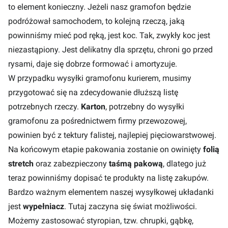
to element konieczny. Jeżeli nasz gramofon będzie
podróżował samochodem, to kolejną rzeczą, jaką
powinniśmy mieć pod ręką, jest koc. Tak, zwykły koc jest
niezastąpiony. Jest delikatny dla sprzętu, chroni go przed
rysami, daje się dobrze formować i amortyzuje.
W przypadku wysyłki gramofonu kurierem, musimy
przygotować się na zdecydowanie dłuższą listę
potrzebnych rzeczy.
Karton
, potrzebny do wysyłki
gramofonu za pośrednictwem firmy przewozowej,
powinien być z tektury falistej, najlepiej pięciowarstwowej.
Na końcowym etapie pakowania zostanie on owinięty
folią
stretch
oraz zabezpieczony
taśmą pakową
, dlatego już
teraz powinniśmy dopisać te produkty na listę zakupów.
Bardzo ważnym elementem naszej wysyłkowej układanki
jest
wypełniacz
. Tutaj zaczyna się świat możliwości.
Możemy zastosować styropian, tzw. chrupki, gąbkę,