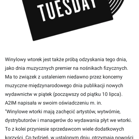
Winylowy wtorek jest także próbą odzyskania tego dnia,
jako dnia muzycznych premier na nośnikach fizycznych.
Ma to związek z ustaleniem niedawno przez koncerny
muzyczne międzynarodowego dnia publikacji nowych
wydawnictw w piątek (począwszy od piątku 10 lipca).
A2IM napisała w swoim oświadczeniu m. in.
"Winylowe wtorki mają zachęcić artystów, wytwórnie,
dystrybutorów i managerów do wydawania płyt we wtorki.
To z kolei przyniesie sprzedawcom wiele dodatkowych
korzyści. Co tydzień, w ustalonym dniu, otrzymają nowości