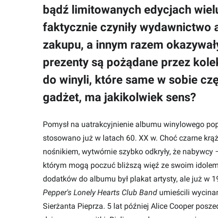
bądź limitowanych edycjach wie
faktycznie czyniły wydawnictwo 
zakupu, a innym razem okazywały
prezenty są pożądane przez kole
do winyli, które same w sobie cz
gadżet, ma jakikolwiek sens?
Pomysł na uatrakcyjnienie albumu winylowego pop
stosowano już w latach 60. XX w. Choć czarne k
nośnikiem, wytwórnie szybko odkryły, że nabywcy –
którym mogą poczuć bliższą więź ze swoim idolem.
dodatków do albumu był plakat artysty, ale już w 
Pepper's Lonely Hearts Club Band
umieścili wycina
Sierżanta Pieprza. 5 lat później Alice Cooper posze