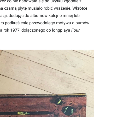
rzez co nie nadawała się do użytku zgodnie z
a czarną płytę musiało robić wrażenie. Wkrótce
tazji, dodając do albumów kolejne mniej lub
 było podkreślenie przewodniego motywu albumów
na rok 1977, dołączonego do longplaya
Four