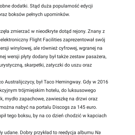
robne dodatki. Stąd duża popularność edycji
 oraz boksów pełnych upominków.
ęła zmierzać w nieodkryte dotąd rejony. Znany z
 elektroniczny Flight Facilities zaprezentował swój
ersji winylowej, ale również cyfrowej, wgranej na
ej wersji płyty dodany był także zestaw pasażera,
ystyczną, skarpetki, zatyczki do uszu oraz
co Australijczycy, był Taco Hemingway. Gdy w 2016
ikcyjnym trójmiejskim hotelu, do luksusowego
ik, mydło zapachowe, zawieszkę na drzwi oraz
można nabyć na portalu Discogs za 145 euro.
upił tego boksu, by na co dzień chodzić w kapciach
yły udane. Dobry przykład to reedycja albumu
Na