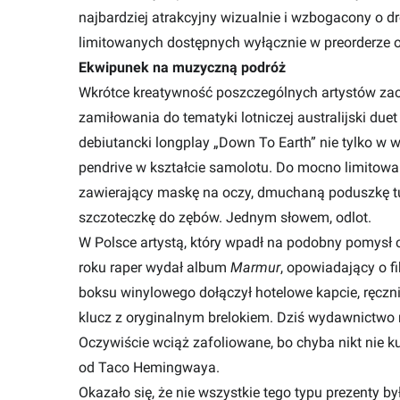
najbardziej atrakcyjny wizualnie i wzbogacony o d
limitowanych dostępnych wyłącznie w preorderze
Ekwipunek na muzyczną podróż
Wkrótce kreatywność poszczególnych artystów zacz
zamiłowania do tematyki lotniczej australijski duet
debiutancki longplay „Down To Earth” nie tylko w w
pendrive w kształcie samolotu. Do mocno limitowan
zawierający maskę na oczy, dmuchaną poduszkę tur
szczoteczkę do zębów. Jednym słowem, odlot.
W Polsce artystą, który wpadł na podobny pomysł 
roku raper wydał album
Marmur
, opowiadający o f
boksu winylowego dołączył hotelowe kapcie, ręczn
klucz z oryginalnym brelokiem. Dziś wydawnictwo 
Oczywiście wciąż zafoliowane, bo chyba nikt nie k
od Taco Hemingwaya.
Okazało się, że nie wszystkie tego typu prezenty b