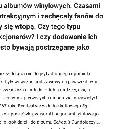
lu albumów winylowych. Czasami
atrakcyjnym i zachęcały fanów do
 się wtopą. Czy tego typu
kcjonerów? I czy dodawanie ich
ęsto bywają postrzegane jako
rzez dołączenie do płyty drobnego upominku
rążki były wówczas podstawowym i powszechnym
 zwłaszcza ci młodsi – lubią gadżety, dzięki
 Jednym z pierwszych i najbardziej oczywistych
1967 roku Beatlesi we wkładce kultowego
Sgt.
nkę z pocztówką, wąsami i pagonami tytułowego
dł o krok dalej i do albumu
School’s Out
dołączył…