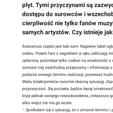
płyt. Tymi przyczynami są zazwyc
dostępu do surowców i wszechobe
cierpliwość nie tylko fanów muzy
samych artystów. Czy istnieje ja
Scenariusz często jest taki sam. Najpierw label ogł
orderu. Potem fani z zegarkiem w ręku odliczają m
opłacony, pozostaje tylko czekać na wiadomość o 
zamiast niej nadchodzą przeprosiny i informacja
podania nowego terminu realizacji, ponieważ trud
Wielu kolekcjonerów rozumie obecną sytuację.
Zapł
przyzwyczaić. Się poczeka, będzie lepiej smakować
kryje jednak swojego niezadowolenia, zwłaszcza gd
albo wręcz nie ma go wcale.
– Spotkałam się z sytuacją, że o zmianie terminu 