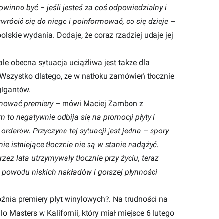
inno być – jeśli jesteś za coś odpowiedzialny i
zwrócić się do niego i poinformować, co się dzieje
–
lskie wydania. Dodaje, że coraz rzadziej udaje jej
ale obecna sytuacja uciążliwa jest także dla
 Wszystko dlatego, że w natłoku zamówień tłocznie
gigantów.
anować premiery
–
mówi Maciej Zambon z
to negatywnie odbija się na promocji płyty i
orderów. Przyczyna tej sytuacji jest jedna – spory
e istniejące tłocznie nie są w stanie nadążyć.
rzez lata utrzymywały tłocznie przy życiu, teraz
z powodu niskich nakładów i gorszej płynności
źnia premiery płyt winylowych?
. Na trudności na
o Masters w Kalifornii, który miał miejsce 6 lutego