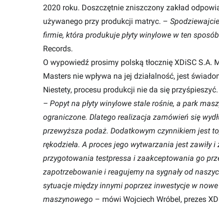
2020 roku. Doszczętnie zniszczony zakład odpowi
używanego przy produkcji matryc. –
Spodziewajcie
firmie, która produkuje płyty winylowe w ten sposób
Records.
O wypowiedź prosimy polską tłocznię XDiSC S.A. M
Masters nie wpływa na jej działalność, jest świad
Niestety, procesu produkcji nie da się przyśpieszyć.
– Popyt na płyty winylowe stale rośnie, a park mas
ograniczone. Dlatego realizacja zamówień się wydł
przewyższa podaż. Dodatkowym czynnikiem jest to, ż
rękodzieła. A proces jego wytwarzania jest zawiły 
przygotowania testpressa i zaakceptowania go prze
zapotrzebowanie i reagujemy na sygnały od naszyc
sytuacje między innymi poprzez inwestycje w nowe
maszynowego
– mówi Wojciech Wróbel, prezes XD