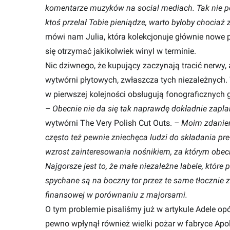
komentarze muzyków na social mediach. Tak nie pow
ktoś przelał Tobie pieniądze, warto byłoby chociaż 
mówi nam Julia, która kolekcjonuje głównie nowe po
się otrzymać jakikolwiek winyl w terminie.
Nic dziwnego, że kupujący zaczynają tracić nerwy, 
wytwórni płytowych, zwłaszcza tych niezależnych.
w pierwszej kolejności obsługują fonograficznych 
– Obecnie nie da się tak naprawdę dokładnie zapl
wytwórni The Very Polish Cut Outs.
–
Moim zdaniem 
często też pewnie zniechęca ludzi do składania pre-
wzrost zainteresowania nośnikiem, za którym obecni
Najgorsze jest to, że małe niezależne labele, które p
spychane są na boczny tor przez te same tłocznie 
finansowej w porównaniu z majorsami.
O tym problemie pisaliśmy już w artykule
Adele opó
pewno wpłynął również wielki pożar w fabryce Apoll