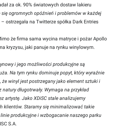
adał za ok. 90% światowych dostaw lakieru
 się ogromnych opóźnień i problemów w każdej
– ostrzegała na Twitterze spółka Dark Entries
imo że firma sama wycina matryce i pożar Apollo
oma kryzysu, jaki panuje na rynku winylowym.
zynowy i jego możliwości produkcyjne są
uża. Na tym rynku dominuje popyt, który wyraźnie
e winyl jest postrzegany jako element sztuki i
i z natury długotrwały. Wymaga na przykład
z artystę. Jako XDiSC stale analizujemy
h klientów. Staramy się minimalizować takie
 linie produkcyjne i wzbogacanie naszego parku
ISC S.A.