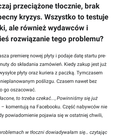
zaj przeciążone tłocznie, brak
cny kryzys. Wszystko to testuje
ki, ale również wydawców i
kieś rozwiązanie tego problemu?
asza premierę nowej płyty i podaje datę startu pre-
inuty do składania zamówień. Kiedy zakup jest już
wysyłce płyty oraz kuriera z paczką. Tymczasem
 o nieplanowanym poślizgu. Czasem nawet bez
no go oszacować.
acone, to trzeba czekać...
,
Powinniśmy się już
– komentują na Facebooku. Część nabywców nie
y powiadomienie pojawia się w ostatniej chwili,
i problemach w tłoczni dowiadywałam się… czytając